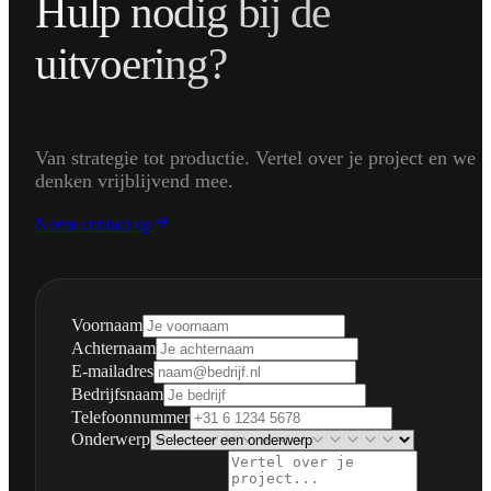
Hulp nodig bij de
uitvoering?
Van strategie tot productie. Vertel over je project en we
denken vrijblijvend mee.
Neem contact op
Voornaam
Achternaam
E-mailadres
Bedrijfsnaam
Telefoonnummer
Onderwerp