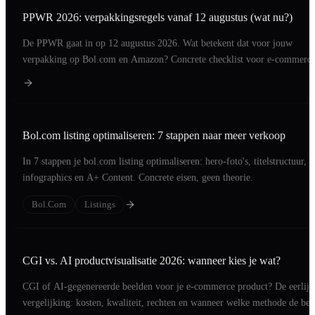
PPWR 2026: verpakkingsregels vanaf 12 augustus (wat nu?)
De PPWR gaat in op 12 augustus 2026. Wat betekent dat voor jouw
verpakking op Bol.com en Amazon? Concrete checklist voor e-commerc
merken.
Bol.com listing optimaliseren: 7 stappen naar meer verkoop
In 7 stappen je bol.com listing optimaliseren: hero-foto's, titelstructuur,
infographics en A+ Content. Concrete eisen, geen theorie.
Bol.com
Listings
CGI vs. AI productvisualisatie 2026: wanneer kies je wat?
CGI of AI-gegenereerde beelden voor je e-commerce product? De eerlijk
vergelijking: kosten, kwaliteit, rechten en wanneer welke methode de bet