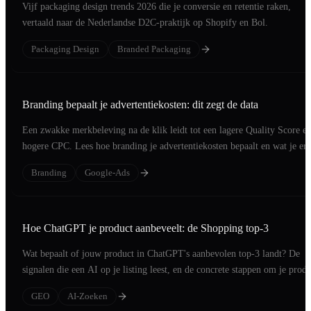
Vijf packaging design trends 2026 die je conversie en retentie raken,
vertaald naar de Nederlandse D2C-praktijk op Shopify en Bol.
Packaging Design
Branded Packaging
Branding bepaalt je advertentiekosten: dit zegt de data
Een zwakke merkbeleving na de klik leidt tot een lagere Quality Score e
hogere CPC. Lees hoe branding je advertentiekosten bepaalt en wat je er
doet.
Branding
Google-Ads
Hoe ChatGPT je product aanbeveelt: de Shopping top-3
Wat bepaalt of jouw product in ChatGPT's aanbevolen top-3 landt? De
signalen die een AI op je listing leest, en de concrete stappen om je produ
op die short list te zetten.
GEO
AI-Zoeken