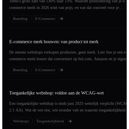
Temu's groei zakt van 530% naar 13%. Waarom positionering van je e-
commerce merk in 2026 wint van prijs, en wat dat concreet voor je
webshop betekent.
Branding
E-Commerce
E-commerce merk bouwen: van product tot merk
De meeste webshops verkopen producten, geen merk. Leer hoe je een e-
commerce merk bouwt dat converteert op bol.com, Amazon en je eigen
webshop.
Branding
E-Commerce
Toegankelijke webshop: voldoe aan de WCAG-wet
Een toegankelijke webshop is sinds juni 2025 wettelijk verplicht (WCAG
2.1 AA). Wat de wet eist, wie eronder valt en waarom toegankelijkheid j
conversie verhoogt.
Webshops
Toegankelijkheid