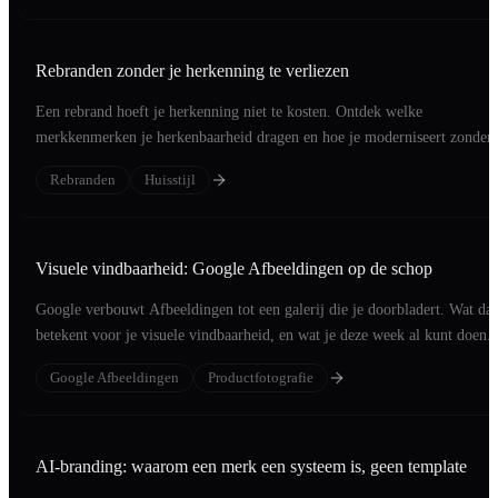
Rebranden zonder je herkenning te verliezen
Een rebrand hoeft je herkenning niet te kosten. Ontdek welke
merkkenmerken je herkenbaarheid dragen en hoe je moderniseert zonder
klanten te verliezen.
Rebranden
Huisstijl
Visuele vindbaarheid: Google Afbeeldingen op de schop
Google verbouwt Afbeeldingen tot een galerij die je doorbladert. Wat dat
betekent voor je visuele vindbaarheid, en wat je deze week al kunt doen.
Google Afbeeldingen
Productfotografie
AI-branding: waarom een merk een systeem is, geen template