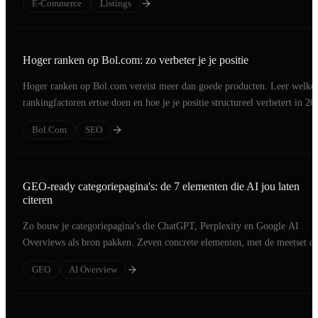
E-Commerce
Listings
Hoger ranken op Bol.com: zo verbeter je je positie
Hoger ranken op Bol.com vereist meer dan goede producten. Leer welke
rankingfactoren ertoe doen en hoe je je positie structureel verbetert in 20
Bol.com
SEO
GEO-ready categoriepagina's: de 7 elementen die AI jou laten
citeren
Zo bouw je categoriepagina's die ChatGPT, Perplexity en Google AI
Overviews als bron pakken. Zeven concrete elementen, met de meetset o
resultaat te zien.
GEO
AI Overview