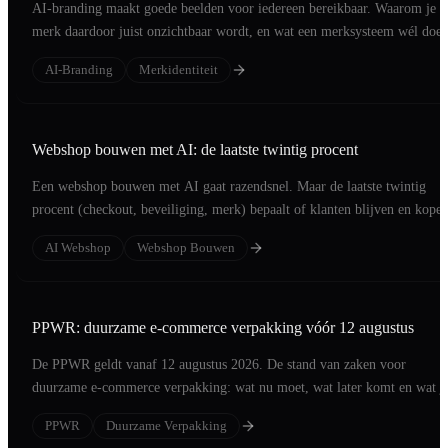
AI-branding maakt goede beelden voor iedereen bereikbaar. Waarom je
merk daardoor juist onzichtbaar wordt, en wat een merksysteem wél doet
AI-Branding
Merkidentiteit
Webshop bouwen met AI: de laatste twintig procent
Een webshop bouwen met AI gaat razendsnel. Maar de laatste twintig
procent (checkout, beveiliging, merk) bepaalt of klanten blijven en kopen
AI Webshop
Webshop Bouwen
PPWR: duurzame e-commerce verpakking vóór 12 augustus
De PPWR geldt vanaf 12 augustus 2026. De stand van zaken voor
duurzame e-commerce verpakking: wat nu moet, wat later komt en wat j
in vijf weken regelt.
PPWR
Duurzame Verpakking