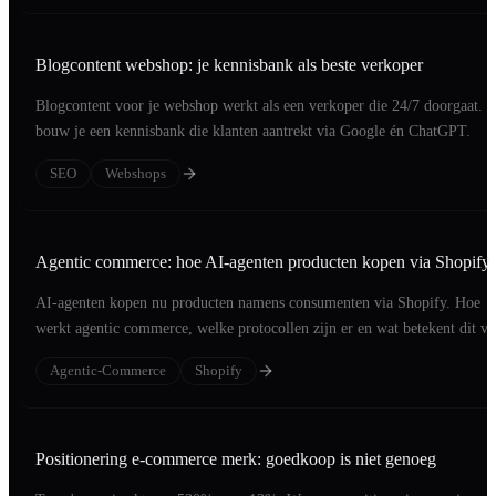
Blogcontent webshop: je kennisbank als beste verkoper
Blogcontent voor je webshop werkt als een verkoper die 24/7 doorgaat. 
bouw je een kennisbank die klanten aantrekt via Google én ChatGPT.
SEO
Webshops
Agentic commerce: hoe AI-agenten producten kopen via Shopify
AI-agenten kopen nu producten namens consumenten via Shopify. Hoe
werkt agentic commerce, welke protocollen zijn er en wat betekent dit v
jouw webshop?
Agentic-Commerce
Shopify
Positionering e-commerce merk: goedkoop is niet genoeg