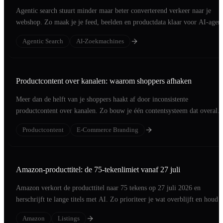
Agentic search stuurt minder maar beter converterend verkeer naar je
webshop. Zo maak je je feed, beelden en productdata klaar voor AI-agent
Agentic Search
AI-Zoekmachines
Productcontent over kanalen: waarom shoppers afhaken
Meer dan de helft van je shoppers haakt af door inconsistente
productcontent over kanalen. Zo bouw je één contentsysteem dat overal
converteert.
Productcontent
E-Commerce Branding
Amazon-producttitel: de 75-tekenlimiet vanaf 27 juli
Amazon verkort de producttitel naar 75 tekens op 27 juli 2026 en
herschrijft te lange titels met AI. Zo prioriteer je wat overblijft en houd j
regie.
Amazon
Listings