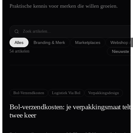
Praktische kennis voor merken die willen groeien.
Shopify
SEO
AI Blog Schrijven
Podcast Creatie
Alles
Branding & Merk
Marketplaces
Webshop & 
Amazon A+ Content
54 artikelen
Bol-Verzendkosten
Logistiek Via Bol
Verpakkingsdesign
Bol-verzendkosten: je verpakkingsmaat telt
twee keer