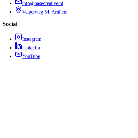
info@oasecreative.nl
Velperweg 54, Arnhem
Social
Instagram
LinkedIn
YouTube