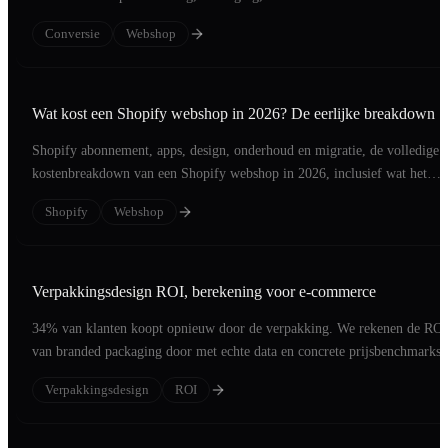
Conversie
Webshop
Wat kost een Shopify webshop in 2026? De eerlijke breakdown
Shopify abonnement, apps, design, onderhoud en migratie, de volledige
kostenbreakdown van een Shopify webshop in 2026, inclusief wat het
oplevert.
Shopify
Webshop
Verpakkingsdesign ROI, berekening voor e-commerce
34% van klanten koopt opnieuw door de verpakking. We rekenen de ROI
van branded packaging door met echte data en concrete prijsbenchmarks.
Verpakkingsdesign
ROI