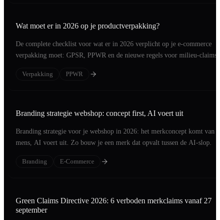
Wat moet er in 2026 op je productverpakking?
De complete checklist voor wat er in 2026 verplicht op je e-commerce
verpakking moet: GPSR, PPWR en de nieuwe regels voor milieu-claims,
per categorie.
Verpakking
PPWR
Branding strategie webshop: concept first, AI voert uit
Branding strategie voor je webshop in 2026: het merkconcept komt van 
mens, AI voert uit. Zo bouw je een merk dat opvalt tussen de AI-slop.
Branding
E-Commerce
Green Claims Directive 2026: 6 verboden merkclaims vanaf 27
september