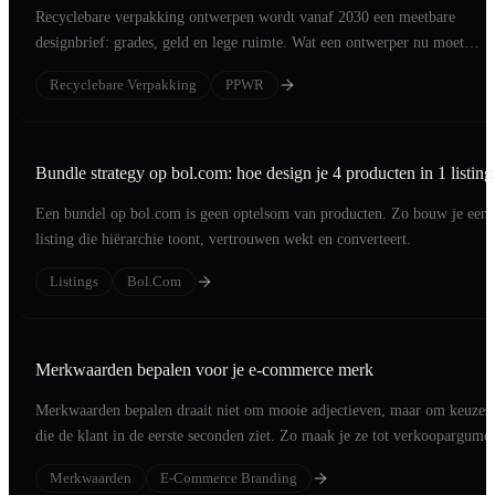
Recyclebare verpakking ontwerpen wordt vanaf 2030 een meetbare
designbrief: grades, geld en lege ruimte. Wat een ontwerper nu moet
engineeren.
Recyclebare Verpakking
PPWR
Bundle strategy op bol.com: hoe design je 4 producten in 1 listing
Een bundel op bol.com is geen optelsom van producten. Zo bouw je een
listing die hiërarchie toont, vertrouwen wekt en converteert.
Listings
Bol.com
Merkwaarden bepalen voor je e-commerce merk
Merkwaarden bepalen draait niet om mooie adjectieven, maar om keuzes
die de klant in de eerste seconden ziet. Zo maak je ze tot verkoopargumen
Merkwaarden
E-Commerce Branding