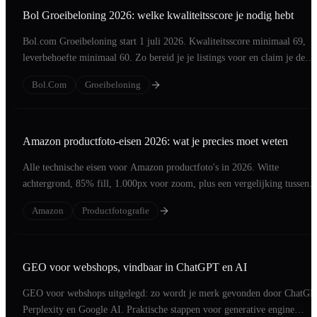
Bol Groeibeloning 2026: welke kwaliteitsscore je nodig hebt
Bol.com Groeibeloning start 1 juli 2026. Kwaliteitsscore minimaal 69,
leverbehoefte minimaal 60. Zo bereid je je listings voor en claim je de
commissiekorting.
Bol.com
Groeibeloning
Amazon productfoto-eisen 2026: wat je precies moet weten
Alle technische eisen voor Amazon productfoto's in 2026. Witte
achtergrond, 85% fill, 1.000px voor zoom, plus een vergelijking tussen
echte foto en AI-beeld.
Amazon
Productfotografie
GEO voor webshops, vindbaar in ChatGPT en AI
GEO voor webshops uitgelegd: zo wordt je merk gevonden door ChatGP
Perplexity en Google AI. Praktische stappen voor generative engine