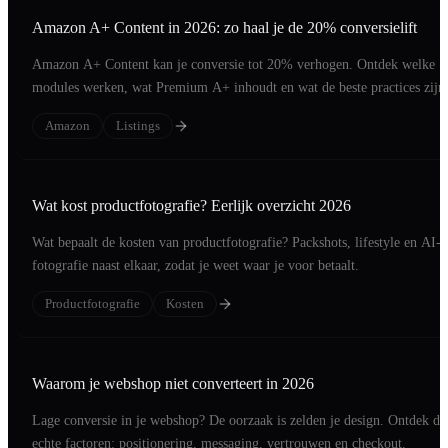
Amazon A+ Content in 2026: zo haal je de 20% conversielift
Amazon A+ Content kan je conversie tot 20% verhogen. Ontdek welke
modules werken, wat Premium A+ inhoudt en wat de beste practices zijn
2026.
Amazon
Listings
Wat kost productfotografie? Eerlijk overzicht 2026
Wat bepaalt de kosten van productfotografie? Packshots, lifestyle en AI-
fotografie naast elkaar, zodat je weet waar je voor betaalt.
Productfotografie
Kosten
Waarom je webshop niet converteert in 2026
Lage conversie in je webshop? De oorzaak is zelden je design. Ontdek de
echte factoren: positionering, messaging, vertrouwen en checkout.