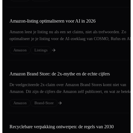
Amazon-listing optimaliseren voor AI in 2026
Amazon leest je listing nu als een set claims, niet als trefwoorden. Zo
optimaliseer je je listing voor de AI-zoeklaag van COSMO, Rufus en Ale
Amazon
Listings
Amazon Brand Store: de 2x-mythe en de echte cijfers
De veelgeciteerde 2x-claim over Amazon Brand Stores komt niet van
Amazon. Dit zijn de cijfers die Amazon zelf publiceert, en wat ze beteke
voor je merk.
Amazon
Brand-Store
Recyclebare verpakking ontwerpen: de regels van 2030