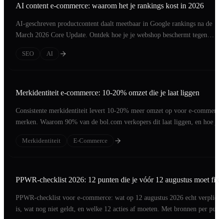
AI content e-commerce: waarom het je rankings kost in 2026
AI-geschreven productcontent daalt meetbaar in Google rankings na de
March 2026 Core Update. Ontdek hoe je je webshop beschermt tegen
afstraffing.
SEO
AI
Merkidentiteit e-commerce: 10-20% omzet die je laat liggen
Consistente merkidentiteit levert 10-20% meer omzet op voor e-commer
merken. Waarom 90% van de bol.com verkopers dit laat liggen, en hoe j
het oplost.
Merkidentiteit
E-Commerce
PPWR-checklist 2026: 12 punten die je vóór 12 augustus moet fi
PPWR-checklist voor e-commerce: wat op 12 augustus 2026 echt verplic
is, wat nog niet geldt, en welke 12 acties af moeten. Met bronnen per pun