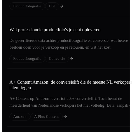
investering is.
Productfotografie
CGI
Wat professionele productfoto's je echt opleveren
De geverifieerde data achter productfotografie en conversie: wat betere
beelden doen voor je verkoop en je retouren, en wat het kost.
Productfotografie
Conversie
A+ Content Amazon: de conversielift die de meeste NL verkopers
laten liggen
A+ Content op Amazon levert tot 20% conversielift. Toch benut de
meerderheid van Nederlandse verkopers het niet volledig. Data, aanpak e
voorbeelden.
Amazon
A-Plus-Content