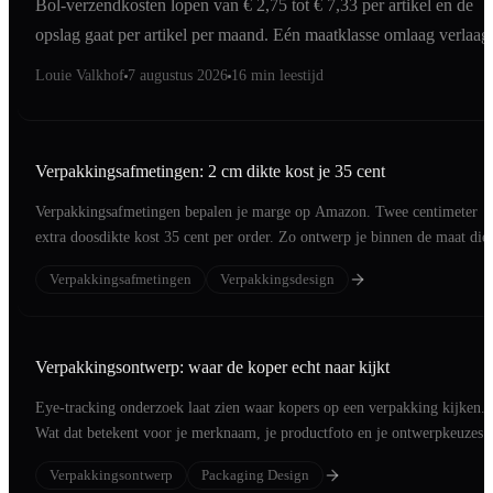
Bol-verzendkosten lopen van € 2,75 tot € 7,33 per artikel en de
opslag gaat per artikel per maand. Eén maatklasse omlaag verlaag
allebei tegelijk.
Louie Valkhof
7 augustus 2026
16 min leestijd
Verpakkingsafmetingen: 2 cm dikte kost je 35 cent
Verpakkingsafmetingen bepalen je marge op Amazon. Twee centimeter
extra doosdikte kost 35 cent per order. Zo ontwerp je binnen de maat die
telt.
Verpakkingsafmetingen
Verpakkingsdesign
Verpakkingsontwerp: waar de koper echt naar kijkt
Eye-tracking onderzoek laat zien waar kopers op een verpakking kijken.
Wat dat betekent voor je merknaam, je productfoto en je ontwerpkeuzes.
Verpakkingsontwerp
Packaging Design