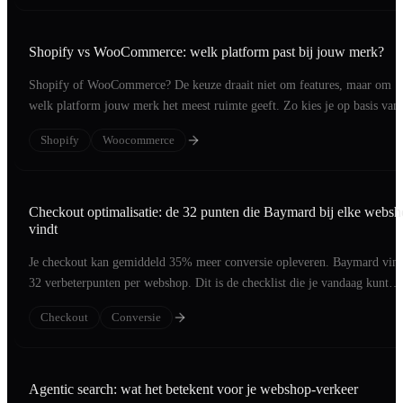
Shopify vs WooCommerce: welk platform past bij jouw merk?
Shopify of WooCommerce? De keuze draait niet om features, maar om
welk platform jouw merk het meest ruimte geeft. Zo kies je op basis van 
merk.
Shopify
Woocommerce
Checkout optimalisatie: de 32 punten die Baymard bij elke webs
vindt
Je checkout kan gemiddeld 35% meer conversie opleveren. Baymard vind
32 verbeterpunten per webshop. Dit is de checklist die je vandaag kunt
aflopen.
Checkout
Conversie
Agentic search: wat het betekent voor je webshop-verkeer