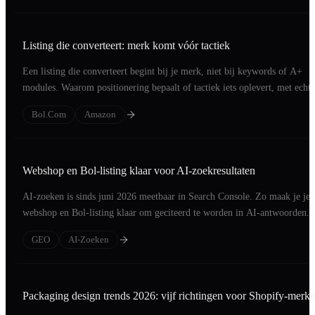
Listing die converteert: merk komt vóór tactiek
Een listing die converteert begint bij je merk, niet bij keywords of A+
modules. Waarom positionering bepaalt of tactiek iets oplevert, met echte
cases.
Bol.com
Amazon
Webshop en Bol-listing klaar voor AI-zoekresultaten
AI-zoeken is sinds juni 2026 meetbaar in Search Console. Zo maak je je
webshop en Bol-listing klaar om geciteerd te worden in AI-antwoorden.
GEO
AI-Zoeken
Packaging design trends 2026: vijf richtingen voor Shopify-merk