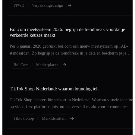
PPWR
Verpakkingsdesign
Bol.com meetsysteem 2026: begrijp de trendbreak voordat je
verkeerde keuzes maakt
Per 6 januari 2026 gebruikt bol.com een nieuw meetsysteem op IAB-
standaarden. Zo begrijp je de trendbreak in je data en bescherm je je
ranking.
Bol.com
Marketplaces
TikTok Shop Nederland: waarom branding telt
TikTok Shop lanceert binnenkort in Nederland. Waarom visuele identitei
op video-first platforms juist nu het verschil maakt voor e-commerce
merken.
Tiktok Shop
Merkidentiteit