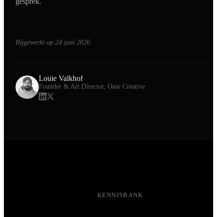
gesprek.
Bijgewerkt op
24 juni 2026
Louie Valkhof
Founder & Art Director, Oase Creative
KENNISBANK