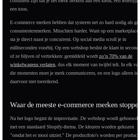
consistent zijn dat je het merk herkent aan een kleur, een lettertype
een toon.
E-commerce merken hebben dat systeem net zo hard nodig als gro
consumentenmerken. Misschien harder. Want op een marketplace
sta je direct naast je concurrent. Op social media scroll je in
milliseconden voorbij. Op een webshop beslist de klant in second
of ze blijven of vertrekken: gemiddeld wordt
zo’n 70% van de
winkelwagens verlaten
, dus elk moment van twijfel telt. In elk va
die momenten moet je merk communiceren, en een logo alleen is
daarvoor niet toereikend.
Waar de meeste e-commerce merken stoppe
Na het logo begint de improvisatie. De webshop wordt gebouwd
met een standaard Shopify-thema. De kleuren worden gekozen
"omdat het er mooi uitziet." De productfoto's worden per product