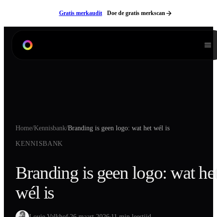
Ga naar inhoud
Gratis merkaudit
Doe de gratis merkscan
Diensten
Branding
Product Listing Design
Verpakkingen
Home
/
Kennisbank
/
Branding is geen logo: wat het wél is
Digitale Handleidingen
KENNISBANK
3D Modeling
Productfotografie
Branding is geen logo: wat he
Lifestyle Fotografie
wél is
Videografie
Websites
Neem contact op
NL
EN
Louie Valkhof
26 maart 2026
11 min leestijd