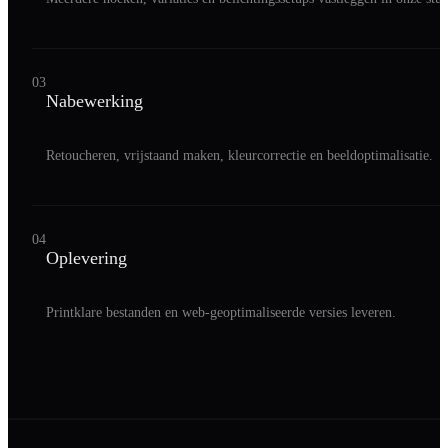
03
Nabewerking
Retoucheren, vrijstaand maken, kleurcorrectie en beeldoptimalisatie.
04
Oplevering
Printklare bestanden en web-geoptimaliseerde versies leveren.