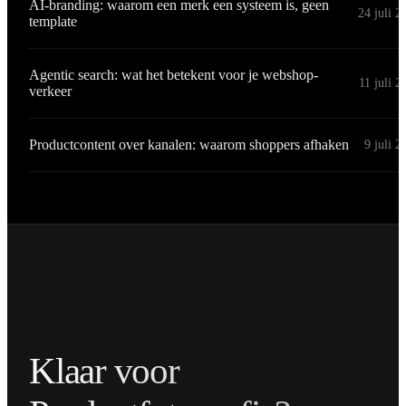
AI-branding: waarom een merk een systeem is, geen
24 juli 2
template
Agentic search: wat het betekent voor je webshop-
11 juli 2
verkeer
Productcontent over kanalen: waarom shoppers afhaken
9 juli 2
Klaar voor