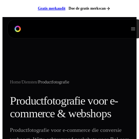
Ga naar inhoud
Gratis merkaudit
Doe de gratis merkscan
Diensten
Branding
Product Listing Design
Verpakkingen
Home
/
Diensten
/
Productfotografie
Digitale Handleidingen
3D Modeling
Productfotografie voor e-
Productfotografie
commerce & webshops
Lifestyle Fotografie
Videografie
Productfotografie voor e-commerce die conversie
Websites
Neem contact op
NL
EN