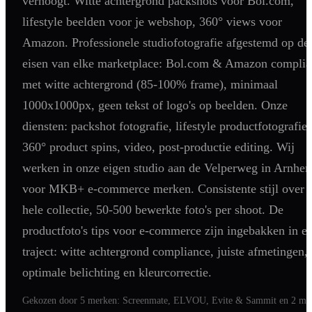
verhoogt. Witte achtergrond packshots voor Bol.com,
Shopify
lifestyle beelden voor je webshop, 360° views voor
SEO
Amazon. Professionele studiofotografie afgestemd op de
AI Blog Schrijven
eisen van elke marketplace: Bol.com & Amazon complia
Podcast Creatie
met witte achtergrond (85-100% frame), minimaal
Amazon A+ Content
1000x1000px, geen tekst of logo's op beelden. Onze
diensten: packshot fotografie, lifestyle productfotografie,
360° product spins, video, post-productie editing. Wij
werken in onze eigen studio aan de Velperweg in Arnhe
voor MKB+ e-commerce merken. Consistente stijl over j
hele collectie, 50-500 bewerkte foto's per shoot. De
productfoto's tips voor e-commerce zijn ingebakken in el
traject: witte achtergrond compliance, juiste afmetingen,
optimale belichting en kleurcorrectie.
Gekozen door 5 merken:
Screenmate, ELVOU, Evite & Sammit
en 2 me