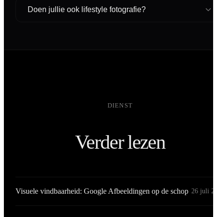
Ja. Volledige commerciële gebruiksrechten na betaling.
Doen jullie ook lifestyle fotografie?
Ja, zie onze lifestyle fotografie dienst. Wordt vaak
gecombineerd met studiofotografie.
DIENST
Verder lezen
Visuele vindbaarheid: Google Afbeeldingen op de schop
26 juli 2