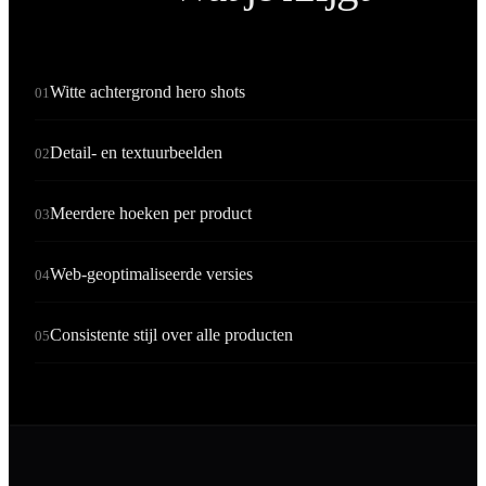
Witte achtergrond hero shots
01
Detail- en textuurbeelden
02
Meerdere hoeken per product
03
Web-geoptimaliseerde versies
04
Consistente stijl over alle producten
05