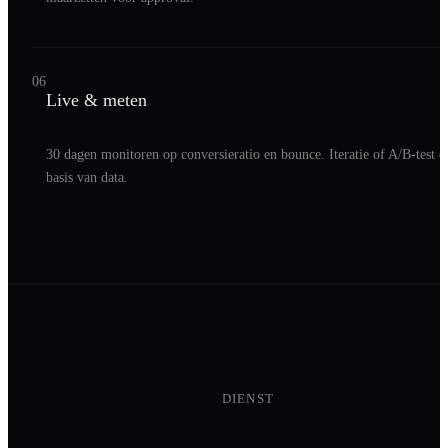
06
Live & meten
30 dagen monitoren op conversieratio en bounce. Iteratie of A/B-test o
basis van data.
DIENST