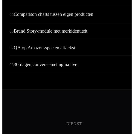
Comparison charts tussen eigen producten
05
Brand Story-module met merkidentiteit
06
QA op Amazon-spec en alt-tekst
07
30-dagen conversiemeting na live
08
DIENST