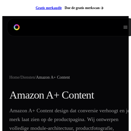
Ga naar inhoud
Gratis merkaudit
Doe de gratis merkscan
Diensten
Branding
Product Listing Design
Verpakkingen
Home
/
Diensten
/
Amazon A+ Content
Digitale Handleidingen
3D Modeling
Amazon A+ Content
Productfotografie
Lifestyle Fotografie
Amazon A+ Content design dat conversie verhoogt en je
Videografie
merk laat zien op de productpagina. Wij ontwerpen
Websites
volledige module-architectuur, productfotografie,
Neem contact op
NL
EN