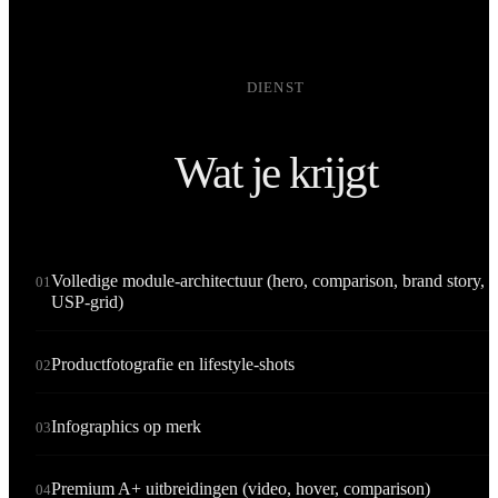
DIENST
Wat je krijgt
Volledige module-architectuur (hero, comparison, brand story,
01
USP-grid)
Productfotografie en lifestyle-shots
02
Infographics op merk
03
Premium A+ uitbreidingen (video, hover, comparison)
04