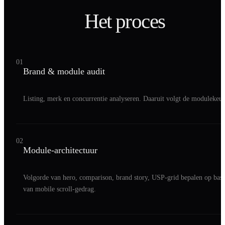
Het proces
01
Brand & module audit
Listing, merk en concurrentie analyseren. Daaruit volgt de modulekeuz
02
Module-architectuur
Volgorde van hero, comparison, brand story, USP-grid bepalen op basi
van mobile scroll-gedrag.