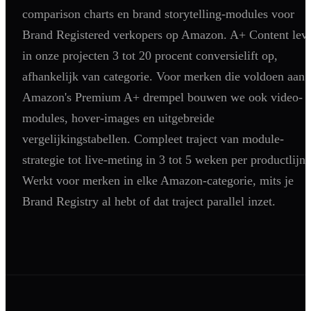
comparison charts en brand storytelling-modules voor
Shopify
Brand Registered verkopers op Amazon. A+ Content leve
SEO
in onze projecten 3 tot 20 procent conversielift op,
AI Blog Schrijven
afhankelijk van categorie. Voor merken die voldoen aan
Podcast Creatie
Amazon's Premium A+ drempel bouwen we ook video-
Amazon A+ Content
modules, hover-images en uitgebreide
vergelijkingstabellen. Compleet traject van module-
strategie tot live-meting in 3 tot 5 weken per productlijn.
Werkt voor merken in elke Amazon-categorie, mits je
Brand Registry al hebt of dat traject parallel inzet.