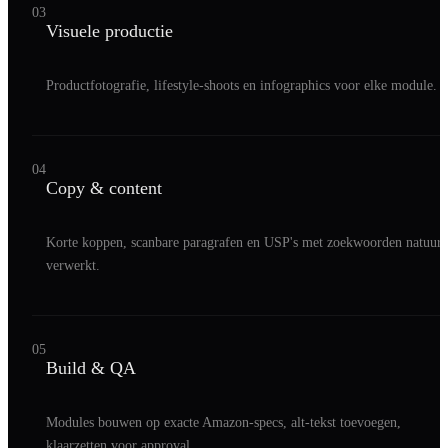
03
Visuele productie
Productfotografie, lifestyle-shoots en infographics voor elke module.
04
Copy & content
Korte koppen, scanbare paragrafen en USP's met zoekwoorden natuurl
verwerkt.
05
Build & QA
Modules bouwen op exacte Amazon-specs, alt-tekst toevoegen,
klaarzetten voor approval.