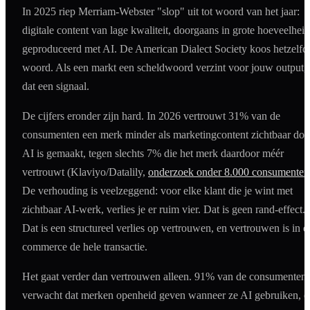
In 2025 riep Merriam-Webster "slop" uit tot woord van het jaar:
digitale content van lage kwaliteit, doorgaans in grote hoeveelheid
geproduceerd met AI. De American Dialect Society koos hetzelfd
woord. Als een markt een scheldwoord verzint voor jouw output, 
dat een signaal.
De cijfers eronder zijn hard. In 2026 vertrouwt 31% van de
consumenten een merk minder als marketingcontent zichtbaar doo
AI is gemaakt, tegen slechts 7% die het merk daardoor méér
vertrouwt (Klaviyo/Datalily,
onderzoek onder 8.000 consumenten
De verhouding is veelzeggend: voor elke klant die je wint met
zichtbaar AI-werk, verlies je er ruim vier. Dat is geen rand-effect.
Dat is een structureel verlies op vertrouwen, en vertrouwen is in e
commerce de hele transactie.
Het gaat verder dan vertrouwen alleen. 91% van de consumenten
verwacht dat merken openheid geven wanneer ze AI gebruiken, e