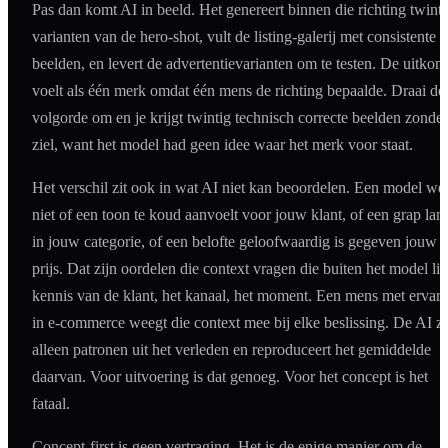
Pas dan komt AI in beeld. Het genereert binnen die richting twinti
varianten van de hero-shot, vult de listing-galerij met consistente
beelden, en levert de advertentievarianten om te testen. De uitkom
voelt als één merk omdat één mens de richting bepaalde. Draai de
volgorde om en je krijgt twintig technisch correcte beelden zonder
ziel, want het model had geen idee waar het merk voor staat.
Het verschil zit ook in wat AI niet kan beoordelen. Een model we
niet of een toon te koud aanvoelt voor jouw klant, of een grap lan
in jouw categorie, of een belofte geloofwaardig is gegeven jouw
prijs. Dat zijn oordelen die context vragen die buiten het model lig
kennis van de klant, het kanaal, het moment. Een mens met ervari
in e-commerce weegt die context mee bij elke beslissing. De AI zi
alleen patronen uit het verleden en reproduceert het gemiddelde
daarvan. Voor uitvoering is dat genoeg. Voor het concept is het
fataal.
Concept-first is geen vertraging. Het is de enige manier om de