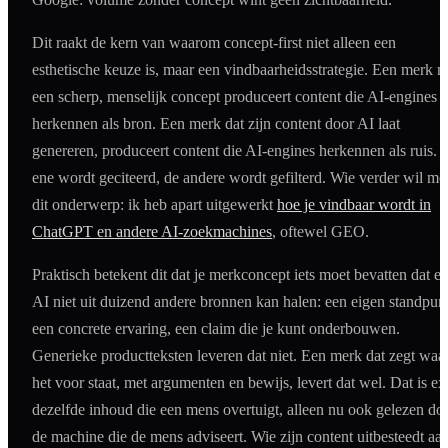
Dit raakt de kern van waarom concept-first niet alleen een
esthetische keuze is, maar een vindbaarheidsstrategie. Een merk m
een scherp, menselijk concept produceert content die AI-engines
herkennen als bron. Een merk dat zijn content door AI laat
genereren, produceert content die AI-engines herkennen als ruis. 
ene wordt geciteerd, de andere wordt gefilterd. Wie verder wil me
dit onderwerp: ik heb apart uitgewerkt
hoe je vindbaar wordt in
ChatGPT en andere AI-zoekmachines
, oftewel GEO.
Praktisch betekent dit dat je merkconcept iets moet bevatten dat e
AI niet uit duizend andere bronnen kan halen: een eigen standpunt
een concrete ervaring, een claim die je kunt onderbouwen.
Generieke productteksten leveren dat niet. Een merk dat zegt waa
het voor staat, met argumenten en bewijs, levert dat wel. Dat is ex
dezelfde inhoud die een mens overtuigt, alleen nu ook gelezen do
de machine die de mens adviseert. Wie zijn content uitbesteedt aa