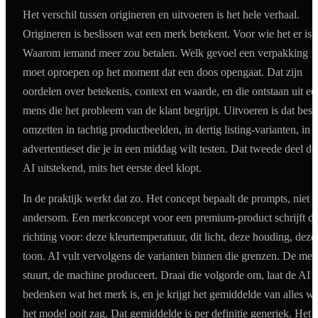
Het verschil tussen origineren en uitvoeren is het hele verhaal.
Origineren is beslissen wat een merk betekent. Voor wie het er is.
Waarom iemand meer zou betalen. Welk gevoel een verpakking
moet oproepen op het moment dat een doos opengaat. Dat zijn
oordelen over betekenis, context en waarde, en die ontstaan uit ee
mens die het probleem van de klant begrijpt. Uitvoeren is dat beslu
omzetten in tachtig productbeelden, in dertig listing-varianten, in 
advertentieset die je in een middag wilt testen. Dat tweede deel do
AI uitstekend, mits het eerste deel klopt.
In de praktijk werkt dat zo. Het concept bepaalt de prompts, niet
andersom. Een merkconcept voor een premium-product schrijft d
richting voor: deze kleurtemperatuur, dit licht, deze houding, deze
toon. AI vult vervolgens de varianten binnen die grenzen. De men
stuurt, de machine produceert. Draai die volgorde om, laat de AI
bedenken wat het merk is, en je krijgt het gemiddelde van alles wa
het model ooit zag. Dat gemiddelde is per definitie generiek. Het i