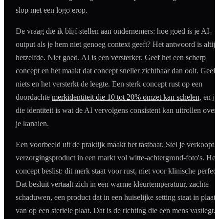
slop met een logo erop.
De vraag die ik blijf stellen aan ondernemers: hoe goed is je AI-
output als je hem niet genoeg context geeft? Het antwoord is altijd
hetzelfde. Niet goed. AI is een versterker. Geef het een scherp
concept en het maakt dat concept sneller zichtbaar dan ooit. Geef 
niets en het versterkt de leegte. Een sterk concept rust op een
doordachte
merkidentiteit die 10 tot 20% omzet kan schelen
, en ju
die identiteit is wat de AI vervolgens consistent kan uitrollen over 
je kanalen.
Een voorbeeld uit de praktijk maakt het tastbaar. Stel je verkoopt 
verzorgingsproduct in een markt vol witte-achtergrond-foto's. Het
concept beslist: dit merk staat voor rust, niet voor klinische perfect
Dat besluit vertaalt zich in een warme kleurtemperatuur, zachte
schaduwen, een product dat in een huiselijke setting staat in plaats
van op een steriele plaat. Dat is de richting die een mens vastlegt.