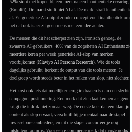
52% stopt met kopen bij een merk na een inauthentieke ervaring
(Emplifi). De markt straft niet AI af. De markt straft inauthenticitei
af. En generieke AI-output zonder concept voelt inauthentiek omd
het dat ook is: er zit geen mens met een idee achter.
De mensen die dit het scherpst zien zijn, ironisch genoeg, de
zwaarste AI-gebruikers. 40% van de zogeheten AI Enthusiasts zie
meerdere keren per week generieke AI-slop van merken
voorbijkomen (
Klaviyo AI Persona Research
). Wie de tools
dagelijks gebruikt, herkent de output van die tools meteen. Je
doelgroep wordt steeds beter in het ruiken van slop, niet slechter.
Het kost ook iets dat moeilijker terug te draaien is dan een slechte
campagne: positionering. Een merk dat zich laat kennen als gener
krijgt die indruk niet zomaar weg. De eerste keer dat een klant jo
content als slop ervaart, verschuift hij je mentaal naar de stapel
inwisselbare aanbieders, en uit die stapel concurreer je nog
uitsluitend op prijs. Voor een e-commerce merk dat marge nodig