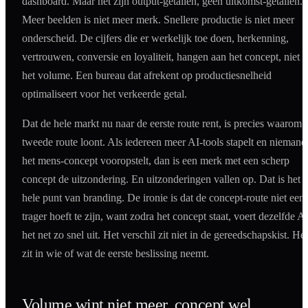
dashboard. Maar het zijn output-getallen, geen uitkomst-getallen.
Meer beelden is niet meer merk. Snellere productie is niet meer
onderscheid. De cijfers die er werkelijk toe doen, herkenning,
vertrouwen, conversie en loyaliteit, hangen aan het concept, niet 
het volume. Een bureau dat afrekent op productiesnelheid
optimaliseert voor het verkeerde getal.
Dat de hele markt nu naar de eerste route rent, is precies waarom 
tweede route loont. Als iedereen meer AI-tools stapelt en niemand
het mens-concept vooropstelt, dan is een merk met een scherp
concept de uitzondering. En uitzonderingen vallen op. Dat is het
hele punt van branding. De ironie is dat de concept-route niet een
trager hoeft te zijn, want zodra het concept staat, voert dezelfde A
het net zo snel uit. Het verschil zit niet in de gereedschapskist. Het
zit in wie of wat de eerste beslissing neemt.
Volume wint niet meer, concept wel