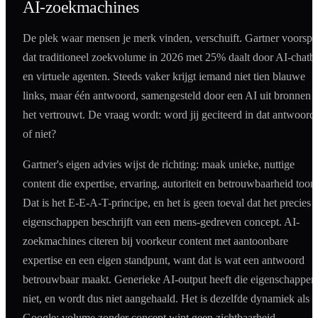
AI-zoekmachines
De plek waar mensen je merk vinden, verschuift. Gartner voorspe
dat traditioneel zoekvolume in 2026 met 25% daalt door AI-chatb
en virtuele agenten. Steeds vaker krijgt iemand niet tien blauwe
links, maar één antwoord, samengesteld door een AI uit bronnen d
het vertrouwt. De vraag wordt: word jij geciteerd in dat antwoord,
of niet?
Gartner's eigen advies wijst de richting: maak unieke, nuttige
content die expertise, ervaring, autoriteit en betrouwbaarheid toont
Dat is het E-E-A-T-principe, en het is geen toeval dat het precies 
eigenschappen beschrijft van een mens-gedreven concept. AI-
zoekmachines citeren bij voorkeur content met aantoonbare
expertise en een eigen standpunt, want dat is wat een antwoord
betrouwbaar maakt. Generieke AI-output heeft die eigenschappen
niet, en wordt dus niet aangehaald. Het is dezelfde dynamiek als b
Google: volume zonder concept wint geen zichtbaarheid.