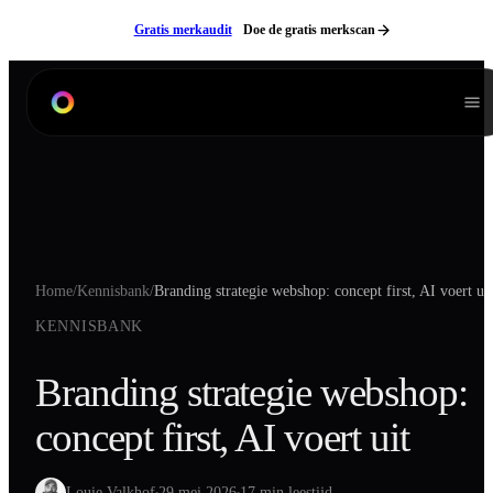
Ga naar inhoud
Gratis merkaudit
Doe de gratis merkscan
Diensten
Branding
Product Listing Design
Verpakkingen
Home
/
Kennisbank
/
Branding strategie webshop: concept first, AI voert uit
Digitale Handleidingen
KENNISBANK
3D Modeling
Productfotografie
Branding strategie webshop:
Lifestyle Fotografie
concept first, AI voert uit
Videografie
Websites
Neem contact op
NL
EN
Louie Valkhof
29 mei 2026
17 min leestijd