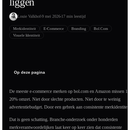
liggen
Shopify
SEO
Louie Valkhof
9 mei 2026
17 min leestijd
AI Blog Schrijven
Merkidentiteit
E-Commerce
Branding
Bol.com
Podcast Creatie
Visuele Identiteit
Amazon A+ Content
Op deze pagina
De meeste e-commerce merken op bol.com en Amazon missen 10
20% omzet. Niet door slechte producten. Niet door te weinig
advertentiebudget. Door een gebrek aan consistente merkidentiteit
Dat is geen schatting. Branche-onderzoek onder honderden
merkverantwoordelijken laat keer op keer zien dat consistente