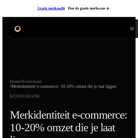
Ga naar inhoud
Gratis merkaudit
Doe de gratis merkscan
Diensten
Branding
Product Listing Design
Verpakkingen
Home
/
Kennisbank
Digitale Handleidingen
/
Merkidentiteit e-commerce: 10-20% omzet die je laat liggen
3D Modeling
KENNISBANK
Productfotografie
Merkidentiteit e-commerce:
Lifestyle Fotografie
10-20% omzet die je laat
Videografie
Websites
Neem contact op
NL
EN