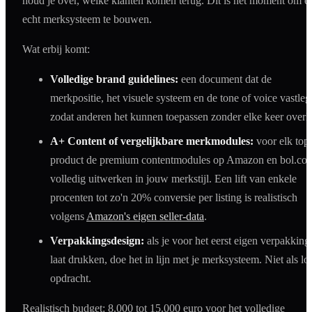
houd je over, welke klanten komen terug. Dit is het moment om e
echt merksysteem te bouwen.
Wat erbij komt:
Volledige brand guidelines:
een document dat de
merkpositie, het visuele systeem en de tone of voice vastleg
zodat anderen het kunnen toepassen zonder elke keer overl
A+ Content of vergelijkbare merkmodules:
voor elk top
product de premium contentmodules op Amazon en bol.co
volledig uitwerken in jouw merkstijl. Een lift van enkele
procenten tot zo'n 20% conversie per listing is realistisch
volgens
Amazon's eigen seller-data
.
Verpakkingsdesign:
als je voor het eerst eigen verpakking
laat drukken, doe het in lijn met je merksysteem. Niet als lo
opdracht.
Realistisch budget: 8.000 tot 15.000 euro voor het volledige