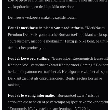
kost je op twee fronten: het algoritme matcht je niet met de juiste
zoekopdrachten, en de klant klikt niet door.
De meeste verkopers maken dezelfde fouten.
Fout 1: merkfocus in plaats van productfocus.
"MerkNaam
Premium Deluxe Ergonomische Bureaustoel", de klant zoekt op
"bureaustoel", niet op je merknaam. Tenzij je Nike bent, begint je
titel met het producttype.
Fout 2: keyword-stuffing.
"Bureaustoel Ergonomisch Bureausto
Kantoor Stoel Verstelbaar Zwart Kantoorstoel Gaming." Bol.com
herkent dit patroon en straft het af. Het algoritme ziet het als spam
De klant ziet het als onprofessioneel. Beide reacties kosten je
ranking.
Fout 3: te weinig informatie.
"Bureaustoel zwart" mist de
attributen die bepalen of je verschijnt bij specifieke zoekopdrachte
"Ergonomisch", "verstelbare armleuningen", "120 kg