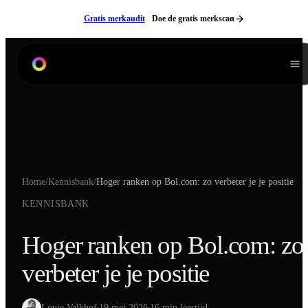
Ga naar inhoud
Gratis merkaudit
Doe de gratis merkscan
Diensten
Branding
Product Listing Design
Verpakkingen
Home
/
Kennisbank
/
Hoger ranken op Bol.com: zo verbeter je je positie
Digitale Handleidingen
KENNISBANK
3D Modeling
Productfotografie
Hoger ranken op Bol.com: zo
Lifestyle Fotografie
verbeter je je positie
Videografie
Websites
Neem contact op
NL
EN
Louie Valkhof
19 mei 2026
16 min leestijd