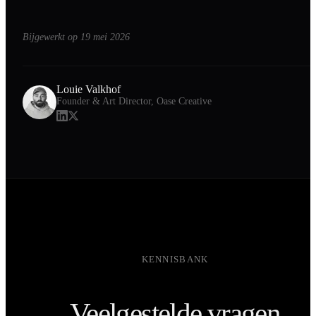
Bijgewerkt op
19 mei 2026
Louie Valkhof
Founder & Art Director, Oase Creative
KENNISBANK
Veelgestelde vragen