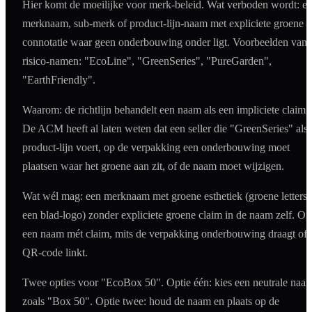
Hier komt de moeilijke voor merk-beleid. Wat verboden wordt: e
merknaam, sub-merk of product-lijn-naam met expliciete groene
connotatie waar geen onderbouwing onder ligt. Voorbeelden van
risico-namen: "EcoLine", "GreenSeries", "PureGarden",
"EarthFriendly".
Waarom: de richtlijn behandelt een naam als een impliciete claim.
De ACM heeft al laten weten dat een seller die "GreenSeries" als
product-lijn voert, op de verpakking een onderbouwing moet
plaatsen waar het groene aan zit, of de naam moet wijzigen.
Wat wél mag: een merknaam met groene esthetiek (groene letters,
een blad-logo) zonder expliciete groene claim in de naam zelf. Of
een naam mét claim, mits de verpakking onderbouwing draagt of 
QR-code linkt.
Twee opties voor "EcoBox 50". Optie één: kies een neutrale naa
zoals "Box 50". Optie twee: houd de naam en plaats op de