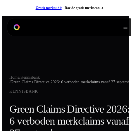
Ga naar inhoud
Gratis merkaudit
Doe de gratis merkscan
Diensten
Branding
Product Listing Design
Verpakkingen
Home
/
Kennisbank
Digitale Handleidingen
/
Green Claims Directive 2026: 6 verboden merkclaims vanaf 27 septemb
3D Modeling
KENNISBANK
Productfotografie
Green Claims Directive 2026:
Lifestyle Fotografie
6 verboden merkclaims vanaf
Videografie
Websites
Neem contact op
NL
EN