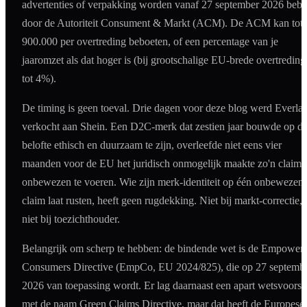
advertenties of verpakking worden vanaf 27 september 2026 bebo
door de Autoriteit Consument & Markt (ACM). De ACM kan tot 
900.000 per overtreding beboeten, of een percentage van je
jaaromzet als dat hoger is (bij grootschalige EU-brede overtredin
tot 4%).
De timing is geen toeval. Drie dagen voor deze blog werd Everla
verkocht aan Shein. Een D2C-merk dat zestien jaar bouwde op d
belofte ethisch en duurzaam te zijn, overleefde niet eens vier
maanden voor de EU het juridisch onmogelijk maakte zo'n claim
onbewezen te voeren. Wie zijn merk-identiteit op één onbewezen
claim laat rusten, heeft geen rugdekking. Niet bij markt-correctie,
niet bij toezichthouder.
Belangrijk om scherp te hebben: de bindende wet is de Empower
Consumers Directive (EmpCo, EU 2024/825), die op 27 septemb
2026 van toepassing wordt. Er lag daarnaast een apart wetsvoorst
met de naam Green Claims Directive, maar dat heeft de Europese