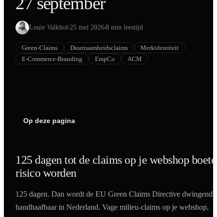
27 september
Shopify
SEO
Louie Valkhof
25 mei 2026
8 min leestijd
AI Blog Schrijven
Green-Claims
Duurzaamheidsclaims
Merkidentiteit
Podcast Creatie
E-Commerce-Branding
EmpCo
ACM
Amazon A+ Content
Op deze pagina
125 dagen tot de claims op je webshop boete
risico worden
125 dagen. Dan wordt de EU Green Claims Directive dwingend
handhaafbaar in Nederland. Vage milieu-claims op je webshop,