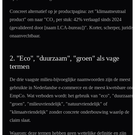
Concreet alternatief op je productpagina: zet "klimaatneutraal
product" om naar "CO₂ per stuk: 42% verlaagd sinds 2024
(gevalideerd door [naam LCA-bureau])". Korter, scherper, juridis
onaanvechtbaar.
2. "Eco", "duurzaam", "groen" als vage
termen
De drie vaagste milieu-bijvoeglijke naamwoorden zijn de meest
gebruikte in Nederlandse e-commerce en de meest kwetsbare ond
EmpCo. Wat verboden wordt: het gebruik van "eco", "duurzaam"
"groen", "milieuvriendelijk", "natuurvriendelijk" of
"klimaatvriendelijk" zonder concrete onderbouwing waaróp de
claim slaat.
Waarom: deze termen hebben geen wettelijke definitie en zijn