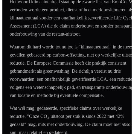
Het woord klimaatneutraal staat op de zwarte lijst van EmpCo. W
verboden wordt: een product, dienst of heel merk positioneren als
klimaatneutraal zonder een onafhankelijk geverifieerde Life Cycle
Assessment (LCA) die de claim onderbouwt en zonder transparan
onderbouwing van de restant-uitstoot.
Waarom dit hard wordt: tot nu toe is "klimaatneutraal" in de mees
gevallen gebaseerd op carbon-offsetting, niet op werkelijke uitstoo
reductie. De Europese Commissie heeft die praktijk consistent
gebrandmerkt als greenwashing. De richtlijn vereist nu drie
voorwaarden: een onafhankelijk geverifieerde LCA, een reductie
volgens een wetenschappelijk pad, en transparante onderbouwing
van locatie en methode bij eventuele compensatie.
Wat wél mag: gedateerde, specifieke claims over werkelijke
reductie. "Onze CO₂-uitstoot per stuk is sinds 2022 met 42%
gedaald" mag, mits met onderbouwing. De claim moet niet absolu
zijn, maar relatief en gedateerd.