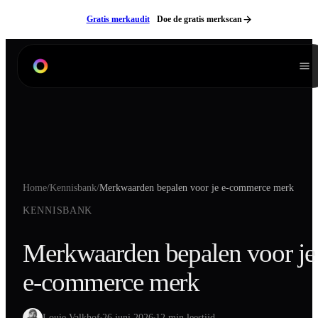
Ga naar inhoud
Gratis merkaudit
Doe de gratis merkscan
Diensten
Branding
Product Listing Design
Verpakkingen
Home
/
Kennisbank
/
Merkwaarden bepalen voor je e-commerce merk
Digitale Handleidingen
KENNISBANK
3D Modeling
Productfotografie
Merkwaarden bepalen voor je
Lifestyle Fotografie
e-commerce merk
Videografie
Websites
Neem contact op
NL
EN
Louie Valkhof
26 juni 2026
12 min leestijd