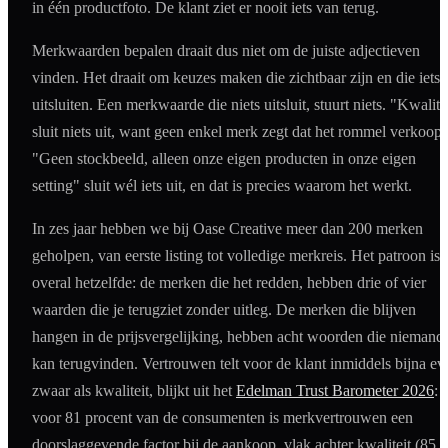
in één productfoto. De klant ziet er nooit iets van terug.
Merkwaarden bepalen draait dus niet om de juiste adjectieven
vinden. Het draait om keuzes maken die zichtbaar zijn en die iets
uitsluiten. Een merkwaarde die niets uitsluit, stuurt niets. "Kwalite
sluit niets uit, want geen enkel merk zegt dat het rommel verkoopt
"Geen stockbeeld, alleen onze eigen producten in onze eigen
setting" sluit wél iets uit, en dat is precies waarom het werkt.
In zes jaar hebben we bij Oase Creative meer dan 200 merken
geholpen, van eerste listing tot volledige merkreis. Het patroon is
overal hetzelfde: de merken die het redden, hebben drie of vier
waarden die je terugziet zonder uitleg. De merken die blijven
hangen in de prijsvergelijking, hebben acht woorden die niemand
kan terugvinden. Vertrouwen telt voor de klant inmiddels bijna ev
zwaar als kwaliteit, blijkt uit het
Edelman Trust Barometer 2026
:
voor 81 procent van de consumenten is merkvertrouwen een
doorslaggevende factor bij de aankoop, vlak achter kwaliteit (85