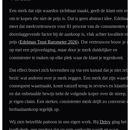
Een merk dat zijn waarden zichtbaar maakt, geeft de klant een re
om te kopen die niet de prijs is. Dat is geen abstract idee. Edelma
meet dat merkvertrouwen voor 81 procent van de consumenten e
doorslaggevende factor bij de aankoop is, vlak achter kwaliteit en
prijs (
Edelman Trust Barometer 2026
). Dat vertrouwen bouw je ni
op met een prijsverlaging, maar door je merk duidelijker en
consistenter te maken op elke plek waar de klant je tegenkomt.
Dat effect bouwt zich bovendien op via een kanaal dat je niet zelf
bezit: wat anderen over je merk zeggen. Een merk dat zijn waard
consequent waarmaakt, komt vanzelf terug in reviews en klantfoto
en dat onbetaalde bewijs trekt de volgende koper over de streep, n
je eigen claim. Een sterker, consistenter merk drijft zo conversie é
herhaalaankoop tegelijk op.
Wij zien hetzelfde patroon in ons eigen werk. Bij
Drivv
ging het 
laadkabels, een product dat op prijs verkocht wordt en waar