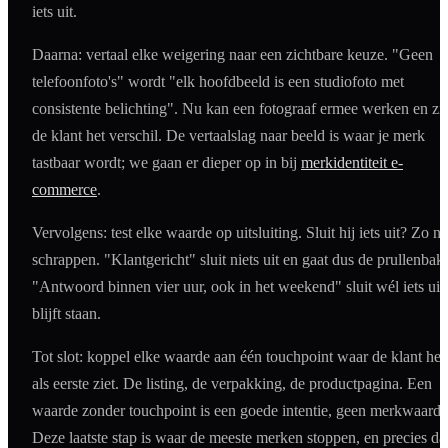
iets uit.
Daarna: vertaal elke weigering naar een zichtbare keuze. "Geen
telefoonfoto's" wordt "elk hoofdbeeld is een studiofoto met
consistente belichting". Nu kan een fotograaf ermee werken en zie
de klant het verschil. De vertaalslag naar beeld is waar je merk
tastbaar wordt; we gaan er dieper op in bij
merkidentiteit e-
commerce
.
Vervolgens: test elke waarde op uitsluiting. Sluit hij iets uit? Zo ne
schrappen. "Klantgericht" sluit niets uit en gaat dus de prullenbak 
"Antwoord binnen vier uur, ook in het weekend" sluit wél iets uit
blijft staan.
Tot slot: koppel elke waarde aan één touchpoint waar de klant he
als eerste ziet. De listing, de verpakking, de productpagina. Een
waarde zonder touchpoint is een goede intentie, geen merkwaarde
Deze laatste stap is waar de meeste merken stoppen, en precies da