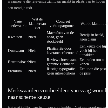
waarmee je die relevantie zichtbaar maakt in plaats van te hopen d
een trend je redt.
Wat de
Vage
Concreet
klant ervan
Wat de klant nu zi
merkwaarde
verkoopargument
ziet
Macrofoto van de
Bewijs in beeld,
Kwaliteit
Niets
naad, geen
geen claim
stockbeeld
Een keuze die hij
Plasticvrije doos,
Duurzaam
Niets
voelt bij het
leverancier benoemd
uitpakken
Reviews bovenaan,
Een reden om nu t
Betrouwbaar
Niets
garantie zichtbaar
kopen
Rustige typografie,
Een toon die past b
Premium
Niets
geen uitroeptekens
de prijs
Merkwaarden voorbeelden: van vaag woord
naar scherpe keuze
Het makkelijkst leer je dit aan voorbeelden. Niet aan voorbeelden