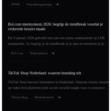
PPWR
Verpakkingsdesign
Bol.com meetsysteem 2026: begrijp de trendbreak voordat je
verkeerde keuzes maakt
Per 6 januari 2026 gebruikt bol.com een nieuw meetsysteem op IAB-
standaarden. Zo begrijp je de trendbreak in je data en bescherm je je
ranking.
Bol.com
Marketplaces
TikTok Shop Nederland: waarom branding telt
TikTok Shop lanceert binnenkort in Nederland. Waarom visuele identitei
op video-first platforms juist nu het verschil maakt voor e-commerce
merken.
Tiktok Shop
Merkidentiteit