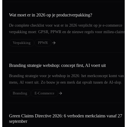
Wat moet er in 2026 op je productverpakking?
De complete checklist voor wat er in 2026 verplicht op je e-commerce
verpakking moet: GPSR, PPWR en de nieuwe regels voor milieu-claims,
per categorie.
Verpakking
PPWR
Branding strategie webshop: concept first, AI voert uit
Branding strategie voor je webshop in 2026: het merkconcept komt van 
mens, AI voert uit. Zo bouw je een merk dat opvalt tussen de AI-slop.
Branding
E-Commerce
Green Claims Directive 2026: 6 verboden merkclaims vanaf 27
september