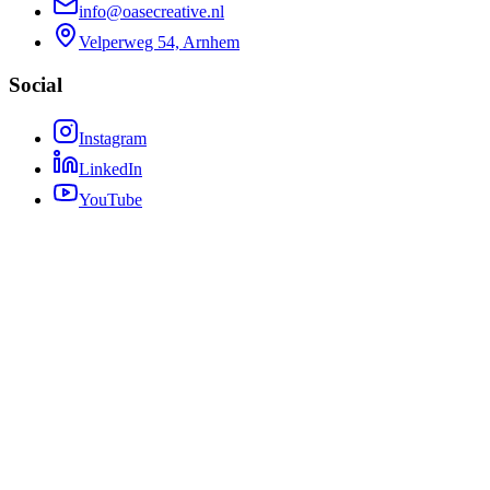
info@oasecreative.nl
Velperweg 54, Arnhem
Social
Instagram
LinkedIn
YouTube