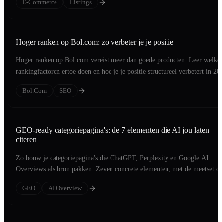
E-Commerce
Listings
Hoger ranken op Bol.com: zo verbeter je je positie
Hoger ranken op Bol.com vereist meer dan goede producten. Leer welke
rankingfactoren ertoe doen en hoe je je positie structureel verbetert in 20
Bol.com
SEO
GEO-ready categoriepagina's: de 7 elementen die AI jou laten
citeren
Zo bouw je categoriepagina's die ChatGPT, Perplexity en Google AI
Overviews als bron pakken. Zeven concrete elementen, met de meetset o
resultaat te zien.
GEO
AI Overview