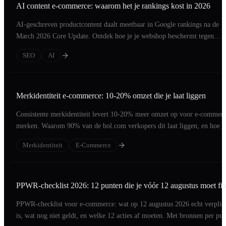
AI content e-commerce: waarom het je rankings kost in 2026
AI-geschreven productcontent daalt meetbaar in Google rankings na de
March 2026 Core Update. Ontdek hoe je je webshop beschermt tegen
afstraffing.
SEO
AI
Merkidentiteit e-commerce: 10-20% omzet die je laat liggen
Consistente merkidentiteit levert 10-20% meer omzet op voor e-commer
merken. Waarom 90% van de bol.com verkopers dit laat liggen, en hoe j
het oplost.
Merkidentiteit
E-Commerce
PPWR-checklist 2026: 12 punten die je vóór 12 augustus moet fi
PPWR-checklist voor e-commerce: wat op 12 augustus 2026 echt verplic
is, wat nog niet geldt, en welke 12 acties af moeten. Met bronnen per pun