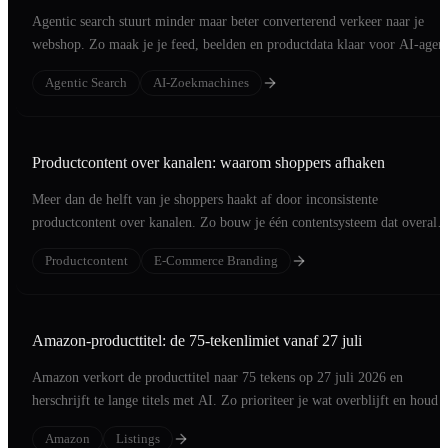
Agentic search stuurt minder maar beter converterend verkeer naar je
webshop. Zo maak je je feed, beelden en productdata klaar voor AI-agent
Agentic Search
AI-Zoekmachines
Productcontent over kanalen: waarom shoppers afhaken
Meer dan de helft van je shoppers haakt af door inconsistente
productcontent over kanalen. Zo bouw je één contentsysteem dat overal
converteert.
Productcontent
E-Commerce Branding
Amazon-producttitel: de 75-tekenlimiet vanaf 27 juli
Amazon verkort de producttitel naar 75 tekens op 27 juli 2026 en
herschrijft te lange titels met AI. Zo prioriteer je wat overblijft en houd j
regie.
Amazon
Listings