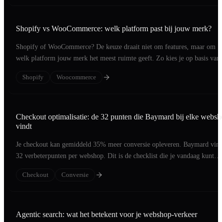
Shopify vs WooCommerce: welk platform past bij jouw merk?
Shopify of WooCommerce? De keuze draait niet om features, maar om
welk platform jouw merk het meest ruimte geeft. Zo kies je op basis van 
merk.
Shopify
Woocommerce
Checkout optimalisatie: de 32 punten die Baymard bij elke webs
vindt
Je checkout kan gemiddeld 35% meer conversie opleveren. Baymard vind
32 verbeterpunten per webshop. Dit is de checklist die je vandaag kunt
aflopen.
Checkout
Conversie
Agentic search: wat het betekent voor je webshop-verkeer