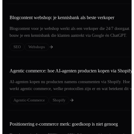
Blogcontent webshop: je kennisbank als beste verkoper
Blogcontent voor je webshop werkt als een verkoper die 24/7 doorgaat. 
bouw je een kennisbank die klanten aantrekt via Google én ChatGPT.
SEO
Webshops
Agentic commerce: hoe AI-agenten producten kopen via Shopify
AI-agenten kopen nu producten namens consumenten via Shopify. Hoe
werkt agentic commerce, welke protocollen zijn er en wat betekent dit v
jouw webshop?
Agentic-Commerce
Shopify
Positionering e-commerce merk: goedkoop is niet genoeg