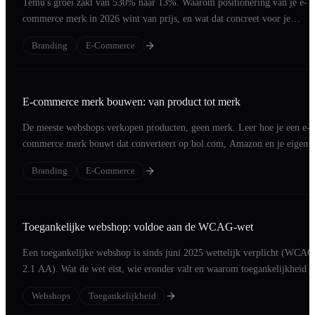
Temu's groei zakt van 530% naar 13%. Waarom positionering van je e-
commerce merk in 2026 wint van prijs, en wat dat concreet voor je
webshop betekent.
Branding
E-Commerce
E-commerce merk bouwen: van product tot merk
De meeste webshops verkopen producten, geen merk. Leer hoe je een e-
commerce merk bouwt dat converteert op bol.com, Amazon en je eigen
webshop.
Branding
E-Commerce
Toegankelijke webshop: voldoe aan de WCAG-wet
Een toegankelijke webshop is sinds juni 2025 wettelijk verplicht (WCAG
2.1 AA). Wat de wet eist, wie eronder valt en waarom toegankelijkheid j
conversie verhoogt.
Webshops
Toegankelijkheid