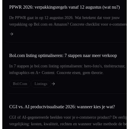
PPWR 2026: verpakkingsregels vanaf 12 augustus (wat nu?)
De PPWR gaat in op 12 augustus 2026. Wat betekent dat voor jouw
verpakking op Bol.com en Amazon? Concrete checklist voor e-commerc
merken.
Bol.com listing optimaliseren: 7 stappen naar meer verkoop
In 7 stappen je bol.com listing optimaliseren: hero-foto's, titelstructuur,
infographics en A+ Content. Concrete eisen, geen theorie.
Bol.com
Listings
CGI vs. AI productvisualisatie 2026: wanneer kies je wat?
CGI of AI-gegenereerde beelden voor je e-commerce product? De eerlijk
vergelijking: kosten, kwaliteit, rechten en wanneer welke methode de bet