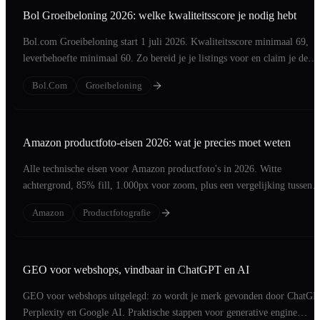
Bol Groeibeloning 2026: welke kwaliteitsscore je nodig hebt
Bol.com Groeibeloning start 1 juli 2026. Kwaliteitsscore minimaal 69,
leverbehoefte minimaal 60. Zo bereid je je listings voor en claim je de
commissiekorting.
Bol.com
Groeibeloning
Amazon productfoto-eisen 2026: wat je precies moet weten
Alle technische eisen voor Amazon productfoto's in 2026. Witte
achtergrond, 85% fill, 1.000px voor zoom, plus een vergelijking tussen
echte foto en AI-beeld.
Amazon
Productfotografie
GEO voor webshops, vindbaar in ChatGPT en AI
GEO voor webshops uitgelegd: zo wordt je merk gevonden door ChatGP
Perplexity en Google AI. Praktische stappen voor generative engine