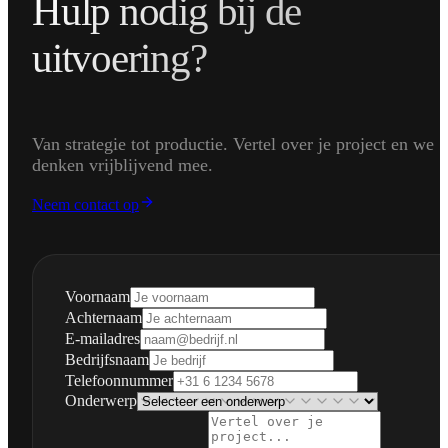
Hulp nodig bij de
uitvoering?
Van strategie tot productie. Vertel over je project en we
denken vrijblijvend mee.
Neem contact op
Voornaam
Achternaam
E-mailadres
Bedrijfsnaam
Telefoonnummer
Onderwerp