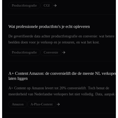
investering is.
Productfotografie
CGI
Wat professionele productfoto's je echt opleveren
De geverifieerde data achter productfotografie en conversie: wat betere
beelden doen voor je verkoop en je retouren, en wat het kost.
Productfotografie
Conversie
A+ Content Amazon: de conversielift die de meeste NL verkopers
laten liggen
A+ Content op Amazon levert tot 20% conversielift. Toch benut de
meerderheid van Nederlandse verkopers het niet volledig. Data, aanpak e
voorbeelden.
Amazon
A-Plus-Content