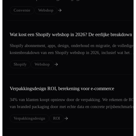
Conversie
Webshop
Wat kost een Shopify webshop in 2026? De eerlijke breakdown
Shopify abonnement, apps, design, onderhoud en migratie, de volledige
kostenbreakdown van een Shopify webshop in 2026, inclusief wat het
oplevert.
Shopify
Webshop
Verpakkingsdesign ROI, berekening voor e-commerce
34% van klanten koopt opnieuw door de verpakking. We rekenen de ROI
van branded packaging door met echte data en concrete prijsbenchmarks.
Verpakkingsdesign
ROI