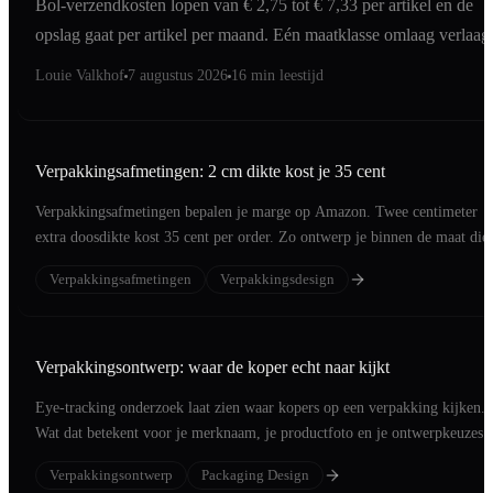
Bol-verzendkosten lopen van € 2,75 tot € 7,33 per artikel en de
opslag gaat per artikel per maand. Eén maatklasse omlaag verlaag
allebei tegelijk.
Louie Valkhof
7 augustus 2026
16 min leestijd
Verpakkingsafmetingen: 2 cm dikte kost je 35 cent
Verpakkingsafmetingen bepalen je marge op Amazon. Twee centimeter
extra doosdikte kost 35 cent per order. Zo ontwerp je binnen de maat die
telt.
Verpakkingsafmetingen
Verpakkingsdesign
Verpakkingsontwerp: waar de koper echt naar kijkt
Eye-tracking onderzoek laat zien waar kopers op een verpakking kijken.
Wat dat betekent voor je merknaam, je productfoto en je ontwerpkeuzes.
Verpakkingsontwerp
Packaging Design