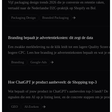
Vijf packaging design trends 2026 die je conversie en retentie raken,
vertaald naar de Nederlandse D2C-praktijk op Shopify en Bol.
Packaging Design
Branded Packaging
Branding bepaalt je advertentiekosten: dit zegt de data
Een zwakke merkbeleving na de klik leidt tot een lagere Quality Score e
hogere CPC. Lees hoe branding je advertentiekosten bepaalt en wat je er
doet.
Branding
Google-Ads
Hoe ChatGPT je product aanbeveelt: de Shopping top-3
Wat bepaalt of jouw product in ChatGPT's aanbevolen top-3 landt? De
signalen die een AI op je listing leest, en de concrete stappen om je produ
op die short list te zetten.
GEO
AI-Zoeken