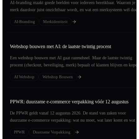
AI-branding maakt goede beelden voor iedereen bereikbaar. Waarom je
merk daardoor juist onzichtbaar wordt, en wat een merksysteem wél doet
AI-Branding
Merkidentiteit
Webshop bouwen met AI: de laatste twintig procent
Een webshop bouwen met AI gaat razendsnel. Maar de laatste twintig
procent (checkout, beveiliging, merk) bepaalt of klanten blijven en kopen
AI Webshop
Webshop Bouwen
PPWR: duurzame e-commerce verpakking vóór 12 augustus
De PPWR geldt vanaf 12 augustus 2026. De stand van zaken voor
duurzame e-commerce verpakking: wat nu moet, wat later komt en wat j
in vijf weken regelt.
PPWR
Duurzame Verpakking