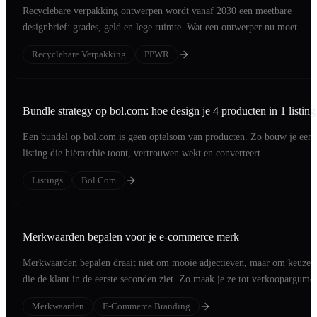
Recyclebare verpakking ontwerpen wordt vanaf 2030 een meetbare
designbrief: grades, geld en lege ruimte. Wat een ontwerper nu moet
engineeren.
Recyclebare Verpakking
PPWR
Bundle strategy op bol.com: hoe design je 4 producten in 1 listing
Een bundel op bol.com is geen optelsom van producten. Zo bouw je een
listing die hiërarchie toont, vertrouwen wekt en converteert.
Listings
Bol.com
Merkwaarden bepalen voor je e-commerce merk
Merkwaarden bepalen draait niet om mooie adjectieven, maar om keuzes
die de klant in de eerste seconden ziet. Zo maak je ze tot verkoopargumen
Merkwaarden
E-Commerce Branding