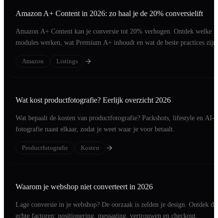
Amazon A+ Content in 2026: zo haal je de 20% conversielift
Amazon A+ Content kan je conversie tot 20% verhogen. Ontdek welke
modules werken, wat Premium A+ inhoudt en wat de beste practices zijn
2026.
Amazon
Listings
Wat kost productfotografie? Eerlijk overzicht 2026
Wat bepaalt de kosten van productfotografie? Packshots, lifestyle en AI-
fotografie naast elkaar, zodat je weet waar je voor betaalt.
Productfotografie
Kosten
Waarom je webshop niet converteert in 2026
Lage conversie in je webshop? De oorzaak is zelden je design. Ontdek de
echte factoren: positionering, messaging, vertrouwen en checkout.