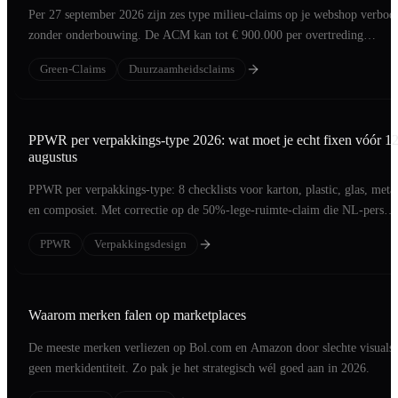
Per 27 september 2026 zijn zes type milieu-claims op je webshop verbod
zonder onderbouwing. De ACM kan tot € 900.000 per overtreding
beboeten.
Green-Claims
Duurzaamheidsclaims
PPWR per verpakkings-type 2026: wat moet je echt fixen vóór 1
augustus
PPWR per verpakkings-type: 8 checklists voor karton, plastic, glas, meta
en composiet. Met correctie op de 50%-lege-ruimte-claim die NL-pers
verkeerd brengt.
PPWR
Verpakkingsdesign
Waarom merken falen op marketplaces
De meeste merken verliezen op Bol.com en Amazon door slechte visuals 
geen merkidentiteit. Zo pak je het strategisch wél goed aan in 2026.