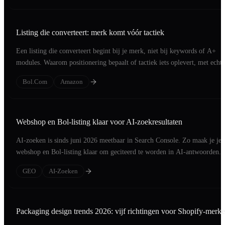
Listing die converteert: merk komt vóór tactiek
Een listing die converteert begint bij je merk, niet bij keywords of A+
modules. Waarom positionering bepaalt of tactiek iets oplevert, met echte
cases.
Bol.com
Amazon
Webshop en Bol-listing klaar voor AI-zoekresultaten
AI-zoeken is sinds juni 2026 meetbaar in Search Console. Zo maak je je
webshop en Bol-listing klaar om geciteerd te worden in AI-antwoorden.
GEO
AI-Zoeken
Packaging design trends 2026: vijf richtingen voor Shopify-merk