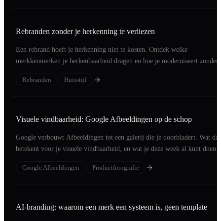
Rebranden zonder je herkenning te verliezen
Een rebrand hoeft je herkenning niet te kosten. Ontdek welke
merkkenmerken je herkenbaarheid dragen en hoe je moderniseert zonder
klanten te verliezen.
Rebranden
Huisstijl
Visuele vindbaarheid: Google Afbeeldingen op de schop
Google verbouwt Afbeeldingen tot een galerij die je doorbladert. Wat dat
betekent voor je visuele vindbaarheid, en wat je deze week al kunt doen.
Google Afbeeldingen
Productfotografie
AI-branding: waarom een merk een systeem is, geen template