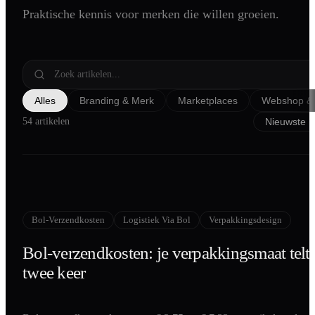
Praktische kennis voor merken die willen groeien.
Shopify
SEO
AI Blog Schrijven
Podcast Creatie
Alles
Branding & Merk
Marketplaces
Webshop & 
Amazon A+ Content
54 artikelen
Bol-Verzendkosten
Logistiek Via Bol
Verpakkingsdesign
Bol-verzendkosten: je verpakkingsmaat telt
twee keer