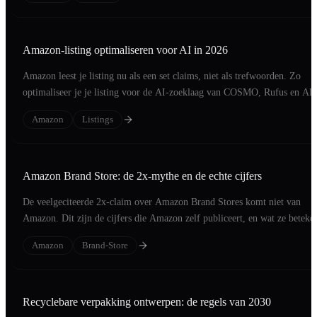
Amazon-listing optimaliseren voor AI in 2026
Amazon leest je listing nu als een set claims, niet als trefwoorden. Zo
optimaliseer je je listing voor de AI-zoeklaag van COSMO, Rufus en Ale
Amazon
Listings
Amazon Brand Store: de 2x-mythe en de echte cijfers
De veelgeciteerde 2x-claim over Amazon Brand Stores komt niet van
Amazon. Dit zijn de cijfers die Amazon zelf publiceert, en wat ze beteke
voor je merk.
Amazon
Brand-Store
Recyclebare verpakking ontwerpen: de regels van 2030