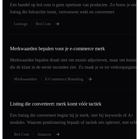
Een bundel op bol.com is geen optelsom van producten. Zo bouw je een
listing die hiërarchie toont, vertrouwen wekt en converteert.
Listings
Bol.com
Merkwaarden bepalen voor je e-commerce merk
Merkwaarden bepalen draait niet om mooie adjectieven, maar om keuzes
die de klant in de eerste seconden ziet. Zo maak je ze tot verkoopargumen
Merkwaarden
E-Commerce Branding
Listing die converteert: merk komt vóór tactiek
Een listing die converteert begint bij je merk, niet bij keywords of A+
modules. Waarom positionering bepaalt of tactiek iets oplevert, met echte
cases.
Bol.com
Amazon