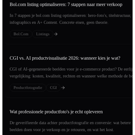
Bol.com listing optimaliseren: 7 stappen naar meer verkoop
In 7 stappen je bol.com listing optimaliseren: hero-foto's, titelstructuur,
infographics en A+ Content. Concrete eisen, geen theorie.
Bol.com
Listings
CGI vs. AI productvisualisatie 2026: wanneer kies je wat?
CGI of AI-gegenereerde beelden voor je e-commerce product? De eerlijk
vergelijking: kosten, kwaliteit, rechten en wanneer welke methode de bet
investering is.
Productfotografie
CGI
Wat professionele productfoto's je echt opleveren
De geverifieerde data achter productfotografie en conversie: wat betere
beelden doen voor je verkoop en je retouren, en wat het kost.