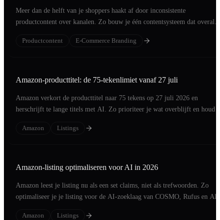
Meer dan de helft van je shoppers haakt af door inconsistente
productcontent over kanalen. Zo bouw je één contentsysteem dat overal
converteert.
Productcontent
E-Commerce Branding
Amazon-producttitel: de 75-tekenlimiet vanaf 27 juli
Amazon verkort de producttitel naar 75 tekens op 27 juli 2026 en
herschrijft te lange titels met AI. Zo prioriteer je wat overblijft en houd j
regie.
Amazon
Listings
Amazon-listing optimaliseren voor AI in 2026
Amazon leest je listing nu als een set claims, niet als trefwoorden. Zo
optimaliseer je je listing voor de AI-zoeklaag van COSMO, Rufus en Ale
Amazon
Listings