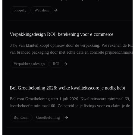
oplevert.
Shopify
Webshop
Verpakkingsdesign ROI, berekening voor e-commerce
34% van klanten koopt opnieuw door de verpakking. We rekenen de ROI
van branded packaging door met echte data en concrete prijsbenchmarks.
Verpakkingsdesign
ROI
Bol Groeibeloning 2026: welke kwaliteitsscore je nodig hebt
Bol.com Groeibeloning start 1 juli 2026. Kwaliteitsscore minimaal 69,
leverbehoefte minimaal 60. Zo bereid je je listings voor en claim je de
commissiekorting.
Bol.com
Groeibeloning