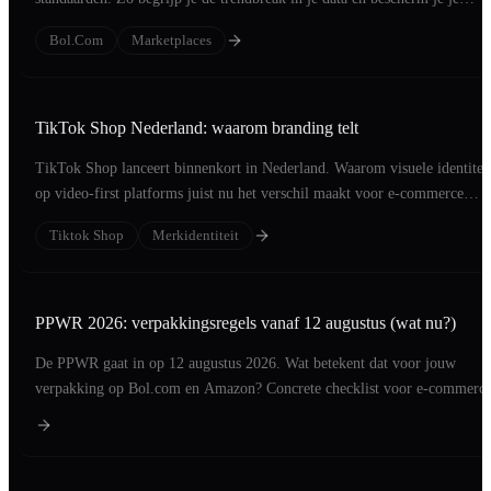
ranking.
Bol.com
Marketplaces
TikTok Shop Nederland: waarom branding telt
TikTok Shop lanceert binnenkort in Nederland. Waarom visuele identitei
op video-first platforms juist nu het verschil maakt voor e-commerce
merken.
Tiktok Shop
Merkidentiteit
PPWR 2026: verpakkingsregels vanaf 12 augustus (wat nu?)
De PPWR gaat in op 12 augustus 2026. Wat betekent dat voor jouw
verpakking op Bol.com en Amazon? Concrete checklist voor e-commerc
merken.