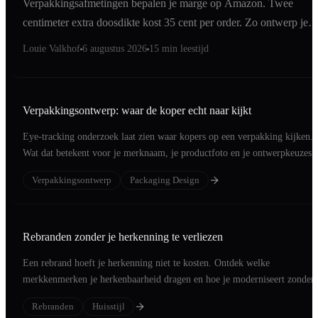
Verpakkingsafmetingen bepalen je marge op Amazon. Twee
centimeter extra doosdikte kost 35 cent per order. Zo ontwerp je
binnen de maat die telt.
Louie Valkhof
6 augustus 2026
15 min leestijd
Verpakkingsontwerp: waar de koper echt naar kijkt
Eye-tracking onderzoek laat zien waar kopers op een verpakking kijken.
Wat dat betekent voor je merknaam, je productfoto en je ontwerpkeuzes.
Verpakkingsontwerp
Packaging Design
Rebranden zonder je herkenning te verliezen
Een rebrand hoeft je herkenning niet te kosten. Ontdek welke
merkkenmerken je herkenbaarheid dragen en hoe je moderniseert zonder
klanten te verliezen.
Rebranden
Huisstijl