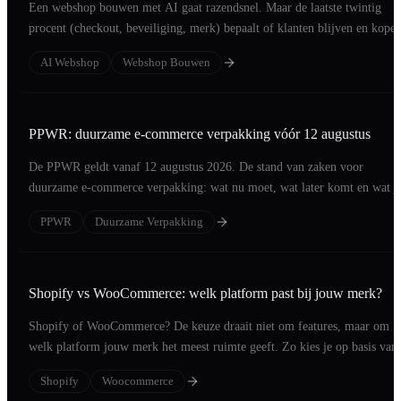
Een webshop bouwen met AI gaat razendsnel. Maar de laatste twintig
procent (checkout, beveiliging, merk) bepaalt of klanten blijven en kopen
AI Webshop
Webshop Bouwen
PPWR: duurzame e-commerce verpakking vóór 12 augustus
De PPWR geldt vanaf 12 augustus 2026. De stand van zaken voor
duurzame e-commerce verpakking: wat nu moet, wat later komt en wat j
in vijf weken regelt.
PPWR
Duurzame Verpakking
Shopify vs WooCommerce: welk platform past bij jouw merk?
Shopify of WooCommerce? De keuze draait niet om features, maar om
welk platform jouw merk het meest ruimte geeft. Zo kies je op basis van 
merk.
Shopify
Woocommerce