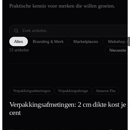
Praktische kennis voor merken die willen groeien.
Shopify
SEO
AI Blog Schrijven
Podcast Creatie
Alles
Branding & Merk
Marketplaces
Webshop & 
Amazon A+ Content
53 artikelen
Verpakkingsafmetingen
Verpakkingsdesign
Amazon Fba
Verpakkingsafmetingen: 2 cm dikte kost je 
cent