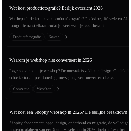
Wat kost productfotografie? Eerlijk overzicht 2026
Wat bepaalt de kosten van productfotografie? Packshots, lifestyle en AI-
fotografie naast elkaar, zodat je weet waar je voor betaalt.
Productfotografie
Kosten
Waarom je webshop niet converteert in 2026
Lage conversie in je webshop? De oorzaak is zelden je design. Ontdek de
echte factoren: positionering, messaging, vertrouwen en checkout.
Conversie
Webshop
Wat kost een Shopify webshop in 2026? De eerlijke breakdown
Shopify abonnement, apps, design, onderhoud en migratie, de volledige
kostenbreakdown van een Shopify webshop in 2026, inclusief wat het