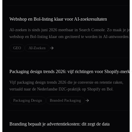
Webshop en Bol-listing klaar voor AI-zoekresultaten
AI-zoeken is sinds juni 2026 meetbaar in Search Console. Zo maak je je
webshop en Bol-listing klaar om geciteerd te worden in AI-antwoorden.
GEO
AI-Zoeken
Packaging design trends 2026: vijf richtingen voor Shopify-merk
Vijf packaging design trends 2026 die je conversie en retentie raken,
vertaald naar de Nederlandse D2C-praktijk op Shopify en Bol.
Packaging Design
Branded Packaging
Branding bepaalt je advertentiekosten: dit zegt de data