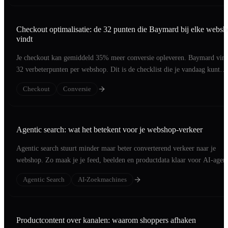
Checkout optimalisatie: de 32 punten die Baymard bij elke webs
vindt
Je checkout kan gemiddeld 35% meer conversie opleveren. Baymard vind
32 verbeterpunten per webshop. Dit is de checklist die je vandaag kunt
aflopen.
Checkout
Conversie
Agentic search: wat het betekent voor je webshop-verkeer
Agentic search stuurt minder maar beter converterend verkeer naar je
webshop. Zo maak je je feed, beelden en productdata klaar voor AI-agent
Agentic Search
AI-Zoekmachines
Productcontent over kanalen: waarom shoppers afhaken