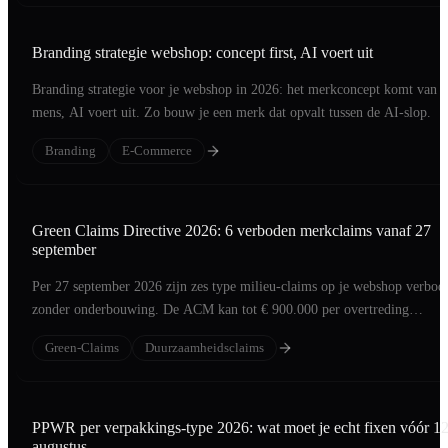
Branding strategie webshop: concept first, AI voert uit
Branding strategie voor je webshop in 2026: het merkconcept komt van 
mens, AI voert uit. Zo bouw je een merk dat opvalt tussen de AI-slop.
Branding
E-Commerce
Green Claims Directive 2026: 6 verboden merkclaims vanaf 27
september
Per 27 september 2026 zijn zes type milieu-claims op je webshop verbod
zonder onderbouwing. De ACM kan tot € 900.000 per overtreding
beboeten.
Green-Claims
Duurzaamheidsclaims
PPWR per verpakkings-type 2026: wat moet je echt fixen vóór 1
augustus