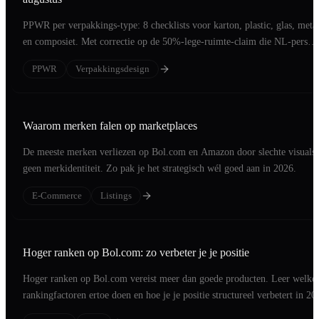
PPWR per verpakkings-type: 8 checklists voor karton, plastic, glas, meta
en composiet. Met correctie op de 50%-lege-ruimte-claim die NL-pers
verkeerd brengt.
PPWR
Verpakkingsdesign
Waarom merken falen op marketplaces
De meeste merken verliezen op Bol.com en Amazon door slechte visuals 
geen merkidentiteit. Zo pak je het strategisch wél goed aan in 2026.
E-Commerce
Listings
Hoger ranken op Bol.com: zo verbeter je je positie
Hoger ranken op Bol.com vereist meer dan goede producten. Leer welke
rankingfactoren ertoe doen en hoe je je positie structureel verbetert in 20