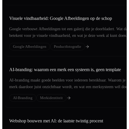
Visuele vindbaarheid: Google Afbeeldingen op de schop
Google verbouwt Afbeeldingen tot een galerij die je doorbladert. Wat dat
betekent voor je visuele vindbaarheid, en wat je deze week al kunt doen.
Google Afbeeldingen
Productfotografie
AI-branding: waarom een merk een systeem is, geen template
AI-branding maakt goede beelden voor iedereen bereikbaar. Waarom je
merk daardoor juist onzichtbaar wordt, en wat een merksysteem wél doet
AI-Branding
Merkidentiteit
Webshop bouwen met AI: de laatste twintig procent