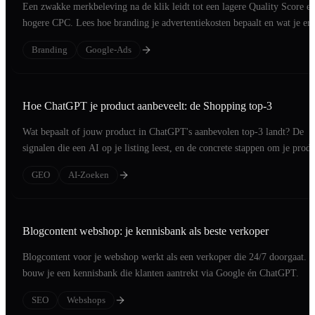
Een zwakke merkbeleving na de klik leidt tot een lagere Quality Score e
hogere CPC. Lees hoe branding je advertentiekosten bepaalt en wat je er
doet.
Branding
Google-Ads
Hoe ChatGPT je product aanbeveelt: de Shopping top-3
Wat bepaalt of jouw product in ChatGPT's aanbevolen top-3 landt? De
signalen die een AI op je listing leest, en de concrete stappen om je produ
op die short list te zetten.
GEO
AI-Zoeken
Blogcontent webshop: je kennisbank als beste verkoper
Blogcontent voor je webshop werkt als een verkoper die 24/7 doorgaat. 
bouw je een kennisbank die klanten aantrekt via Google én ChatGPT.
SEO
Webshops