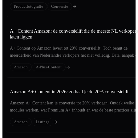
Productfotografie
Conversie
A+ Content Amazon: de conversielift die de meeste NL verkopers
laten liggen
A+ Content op Amazon levert tot 20% conversielift. Toch benut de
meerderheid van Nederlandse verkopers het niet volledig. Data, aanpak e
voorbeelden.
Amazon
A-Plus-Content
Amazon A+ Content in 2026: zo haal je de 20% conversielift
Amazon A+ Content kan je conversie tot 20% verhogen. Ontdek welke
modules werken, wat Premium A+ inhoudt en wat de beste practices zijn
2026.
Amazon
Listings