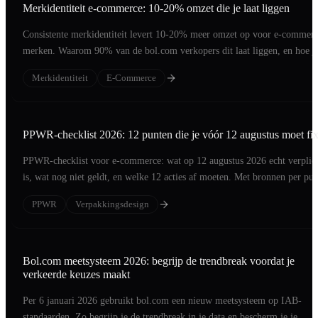
Merkidentiteit e-commerce: 10-20% omzet die je laat liggen
Consistente merkidentiteit levert 10-20% meer omzet op voor e-commer
merken. Waarom 90% van de bol.com verkopers dit laat liggen, en hoe j
het oplost.
Merkidentiteit
E-Commerce
PPWR-checklist 2026: 12 punten die je vóór 12 augustus moet fi
PPWR-checklist voor e-commerce: wat op 12 augustus 2026 echt verplic
is, wat nog niet geldt, en welke 12 acties af moeten. Met bronnen per pun
PPWR
Verpakkingsdesign
Bol.com meetsysteem 2026: begrijp de trendbreak voordat je
verkeerde keuzes maakt
Per 6 januari 2026 gebruikt bol.com een nieuw meetsysteem op IAB-
standaarden. Zo begrijp je de trendbreak in je data en bescherm je je