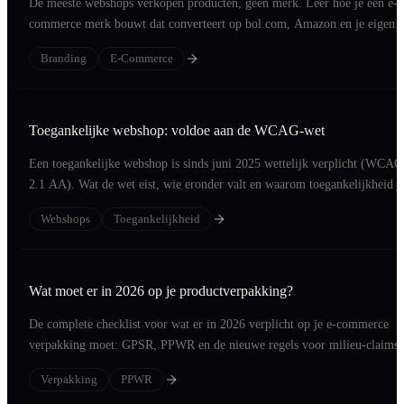
De meeste webshops verkopen producten, geen merk. Leer hoe je een e-
commerce merk bouwt dat converteert op bol.com, Amazon en je eigen
webshop.
Branding
E-Commerce
Toegankelijke webshop: voldoe aan de WCAG-wet
Een toegankelijke webshop is sinds juni 2025 wettelijk verplicht (WCAG
2.1 AA). Wat de wet eist, wie eronder valt en waarom toegankelijkheid j
conversie verhoogt.
Webshops
Toegankelijkheid
Wat moet er in 2026 op je productverpakking?
De complete checklist voor wat er in 2026 verplicht op je e-commerce
verpakking moet: GPSR, PPWR en de nieuwe regels voor milieu-claims,
per categorie.
Verpakking
PPWR