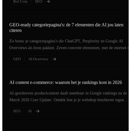
Bol.com
SEO
GEO-ready categoriepagina's: de 7 elementen die AI jou laten
citeren
Zo bouw je categoriepagina's die ChatGPT, Perplexity en Google AI
Overviews als bron pakken. Zeven concrete elementen, met de meetset o
resultaat te zien.
GEO
AI Overview
AI content e-commerce: waarom het je rankings kost in 2026
AI-geschreven productcontent daalt meetbaar in Google rankings na de
March 2026 Core Update. Ontdek hoe je je webshop beschermt tegen
afstraffing.
SEO
AI