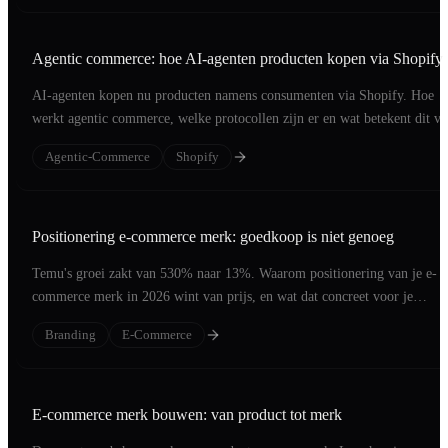
Agentic commerce: hoe AI-agenten producten kopen via Shopify
AI-agenten kopen nu producten namens consumenten via Shopify. Hoe
werkt agentic commerce, welke protocollen zijn er en wat betekent dit v
jouw webshop?
Agentic-Commerce
Shopify
Positionering e-commerce merk: goedkoop is niet genoeg
Temu's groei zakt van 530% naar 13%. Waarom positionering van je e-
commerce merk in 2026 wint van prijs, en wat dat concreet voor je
webshop betekent.
Branding
E-Commerce
E-commerce merk bouwen: van product tot merk