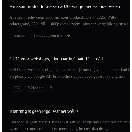
Amazon productfoto-eisen 2026: wat je precies moet weten
Alle technische eisen voor Amazon productfoto's in 2026. Witte
achtergrond, 85% fill, 1.000px voor zoom, plus een vergelijking tussen
echte foto en AI-beeld.
Amazon
Productfotografie
GEO voor webshops, vindbaar in ChatGPT en AI
GEO voor webshops uitgelegd: zo wordt je merk gevonden door ChatGP
Perplexity en Google AI. Praktische stappen voor generative engine
optimization.
SEO
Webshops
Branding is geen logo: wat het wél is
Een logo is geen merk. Ontdek wat een volledige merkidentiteit omvat e
waarom e-commerce merken meer nodig hebben dan design.