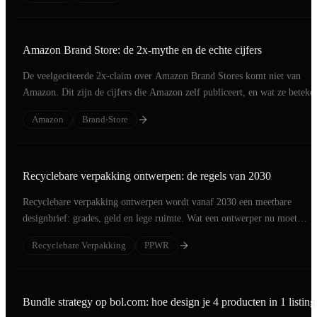
Amazon Brand Store: de 2x-mythe en de echte cijfers
De veelgeciteerde 2x-claim over Amazon Brand Stores komt niet van
Amazon. Dit zijn de cijfers die Amazon zelf publiceert, en wat ze beteke
voor je merk.
Amazon
Brand-Store
Recyclebare verpakking ontwerpen: de regels van 2030
Recyclebare verpakking ontwerpen wordt vanaf 2030 een meetbare
designbrief: grades, geld en lege ruimte. Wat een ontwerper nu moet
engineeren.
Recyclebare Verpakking
PPWR
Bundle strategy op bol.com: hoe design je 4 producten in 1 listing