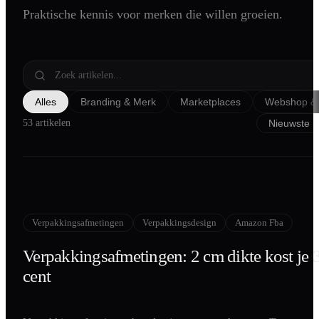
Praktische kennis voor merken die willen groeien.
Shopify
SEO
AI Blog Schrijven
Podcast Creatie
Alles
Branding & Merk
Marketplaces
Webshop & 
Amazon A+ Content
53 artikelen
Verpakkingsafmetingen
Verpakkingsdesign
Amazon Fba
Verpakkingsafmetingen: 2 cm dikte kost je 
cent