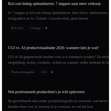
Bol.com listing optimaliseren: 7 stappen naar meer verkoop
In 7 stappen je bol.com listing optimaliseren: hero-foto's, titelstructuur,
infographics en A+ Content. Concrete eisen, geen theorie.
Bol.com
Listings
CGI vs. AI productvisualisatie 2026: wanneer kies je wat?
CGI of AI-gegenereerde beelden voor je e-commerce product? De eerlijk
vergelijking: kosten, kwaliteit, rechten en wanneer welke methode de bet
investering is.
Productfotografie
CGI
Wat professionele productfoto's je echt opleveren
De geverifieerde data achter productfotografie en conversie: wat betere
beelden doen voor je verkoop en je retouren, en wat het kost.