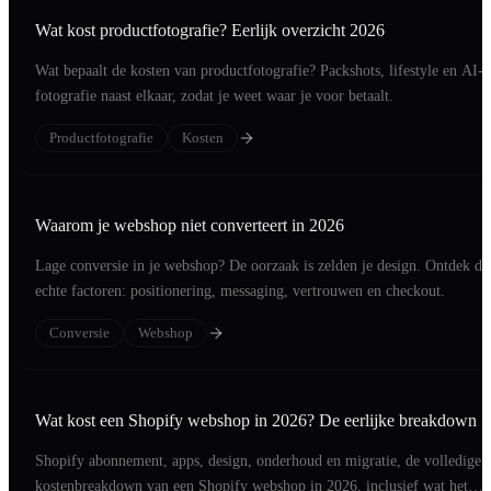
Wat kost productfotografie? Eerlijk overzicht 2026
Wat bepaalt de kosten van productfotografie? Packshots, lifestyle en AI-
fotografie naast elkaar, zodat je weet waar je voor betaalt.
Productfotografie
Kosten
Waarom je webshop niet converteert in 2026
Lage conversie in je webshop? De oorzaak is zelden je design. Ontdek de
echte factoren: positionering, messaging, vertrouwen en checkout.
Conversie
Webshop
Wat kost een Shopify webshop in 2026? De eerlijke breakdown
Shopify abonnement, apps, design, onderhoud en migratie, de volledige
kostenbreakdown van een Shopify webshop in 2026, inclusief wat het