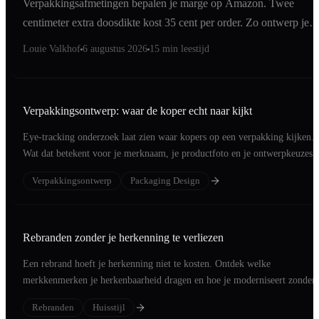
Verpakkingsafmetingen bepalen je marge op Amazon. Twee
centimeter extra doosdikte kost 35 cent per order. Zo ontwerp je
binnen de maat die telt.
Louie Valkhof
6 augustus 2026
15 min leestijd
Verpakkingsontwerp: waar de koper echt naar kijkt
Eye-tracking onderzoek laat zien waar kopers op een verpakking kijken.
Wat dat betekent voor je merknaam, je productfoto en je ontwerpkeuzes.
Verpakkingsontwerp
Packaging Design
Rebranden zonder je herkenning te verliezen
Een rebrand hoeft je herkenning niet te kosten. Ontdek welke
merkkenmerken je herkenbaarheid dragen en hoe je moderniseert zonder
klanten te verliezen.
Rebranden
Huisstijl