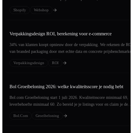
oplevert.
Shopify
Webshop
Verpakkingsdesign ROI, berekening voor e-commerce
34% van klanten koopt opnieuw door de verpakking. We rekenen de ROI
van branded packaging door met echte data en concrete prijsbenchmarks.
Verpakkingsdesign
ROI
Bol Groeibeloning 2026: welke kwaliteitsscore je nodig hebt
Bol.com Groeibeloning start 1 juli 2026. Kwaliteitsscore minimaal 69,
leverbehoefte minimaal 60. Zo bereid je je listings voor en claim je de
commissiekorting.
Bol.com
Groeibeloning