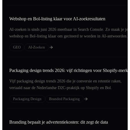
Webshop en Bol-listing klaar voor AI-zoekresultaten
AI-zoeken is sinds juni 2026 meetbaar in Search Console. Zo maak je je
webshop en Bol-listing klaar om geciteerd te worden in AI-antwoorden.
GEO
AI-Zoeken
Packaging design trends 2026: vijf richtingen voor Shopify-merk
Vijf packaging design trends 2026 die je conversie en retentie raken,
vertaald naar de Nederlandse D2C-praktijk op Shopify en Bol.
Packaging Design
Branded Packaging
Branding bepaalt je advertentiekosten: dit zegt de data