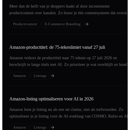
Meer dan de helft van je shoppers haakt af door inconsistente
productcontent over kanalen. Zo bouw je één contentsysteem dat overal
converteert.
Productcontent
E-Commerce Branding
Amazon-producttitel: de 75-tekenlimiet vanaf 27 juli
Amazon verkort de producttitel naar 75 tekens op 27 juli 2026 en
herschrijft te lange titels met AI. Zo prioriteer je wat overblijft en houd j
regie.
Amazon
Listings
Amazon-listing optimaliseren voor AI in 2026
Amazon leest je listing nu als een set claims, niet als trefwoorden. Zo
optimaliseer je je listing voor de AI-zoeklaag van COSMO, Rufus en Ale
Amazon
Listings