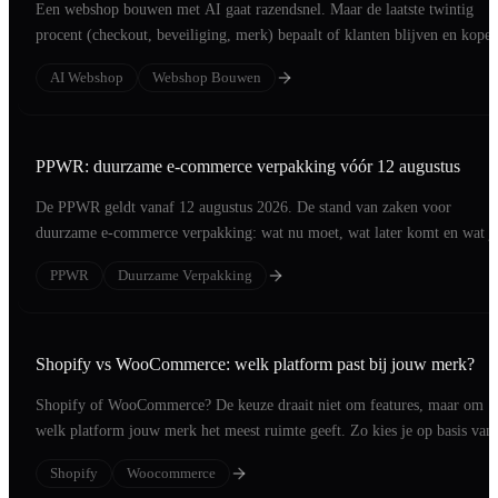
Een webshop bouwen met AI gaat razendsnel. Maar de laatste twintig
procent (checkout, beveiliging, merk) bepaalt of klanten blijven en kopen
AI Webshop
Webshop Bouwen
PPWR: duurzame e-commerce verpakking vóór 12 augustus
De PPWR geldt vanaf 12 augustus 2026. De stand van zaken voor
duurzame e-commerce verpakking: wat nu moet, wat later komt en wat j
in vijf weken regelt.
PPWR
Duurzame Verpakking
Shopify vs WooCommerce: welk platform past bij jouw merk?
Shopify of WooCommerce? De keuze draait niet om features, maar om
welk platform jouw merk het meest ruimte geeft. Zo kies je op basis van 
merk.
Shopify
Woocommerce