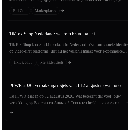
ranking.
Bol.com
Marketplaces
TikTok Shop Nederland: waarom branding telt
TikTok Shop lanceert binnenkort in Nederland. Waarom visuele identitei
op video-first platforms juist nu het verschil maakt voor e-commerce
merken.
Tiktok Shop
Merkidentiteit
PPWR 2026: verpakkingsregels vanaf 12 augustus (wat nu?)
De PPWR gaat in op 12 augustus 2026. Wat betekent dat voor jouw
verpakking op Bol.com en Amazon? Concrete checklist voor e-commerc
merken.