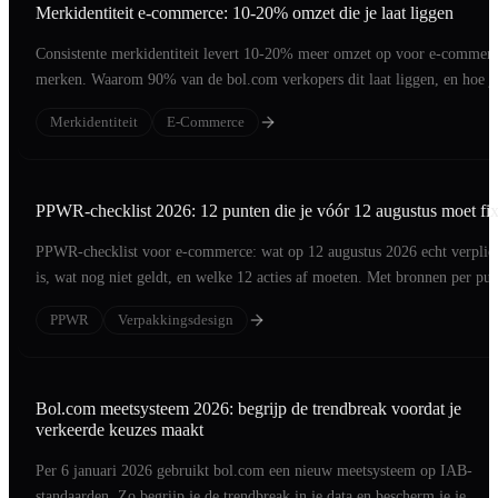
Merkidentiteit e-commerce: 10-20% omzet die je laat liggen
Consistente merkidentiteit levert 10-20% meer omzet op voor e-commer
merken. Waarom 90% van de bol.com verkopers dit laat liggen, en hoe j
het oplost.
Merkidentiteit
E-Commerce
PPWR-checklist 2026: 12 punten die je vóór 12 augustus moet fi
PPWR-checklist voor e-commerce: wat op 12 augustus 2026 echt verplic
is, wat nog niet geldt, en welke 12 acties af moeten. Met bronnen per pun
PPWR
Verpakkingsdesign
Bol.com meetsysteem 2026: begrijp de trendbreak voordat je
verkeerde keuzes maakt
Per 6 januari 2026 gebruikt bol.com een nieuw meetsysteem op IAB-
standaarden. Zo begrijp je de trendbreak in je data en bescherm je je