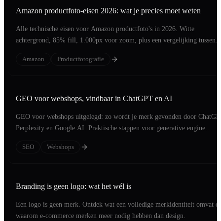
Amazon productfoto-eisen 2026: wat je precies moet weten
Alle technische eisen voor Amazon productfoto's in 2026. Witte
achtergrond, 85% fill, 1.000px voor zoom, plus een vergelijking tussen
echte foto en AI-beeld.
Amazon
Productfotografie
GEO voor webshops, vindbaar in ChatGPT en AI
GEO voor webshops uitgelegd: zo wordt je merk gevonden door ChatGP
Perplexity en Google AI. Praktische stappen voor generative engine
optimization.
SEO
Webshops
Branding is geen logo: wat het wél is
Een logo is geen merk. Ontdek wat een volledige merkidentiteit omvat e
waarom e-commerce merken meer nodig hebben dan design.