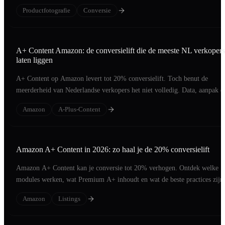
Productfotografie
Conversie
A+ Content Amazon: de conversielift die de meeste NL verkopers
laten liggen
A+ Content op Amazon levert tot 20% conversielift. Toch benut de
meerderheid van Nederlandse verkopers het niet volledig. Data, aanpak e
voorbeelden.
Amazon
A-Plus-Content
Amazon A+ Content in 2026: zo haal je de 20% conversielift
Amazon A+ Content kan je conversie tot 20% verhogen. Ontdek welke
modules werken, wat Premium A+ inhoudt en wat de beste practices zijn
2026.
Amazon
Listings