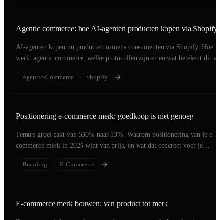
Agentic commerce: hoe AI-agenten producten kopen via Shopify
AI-agenten kopen nu producten namens consumenten via Shopify. Hoe
werkt agentic commerce, welke protocollen zijn er en wat betekent dit v
jouw webshop?
Agentic-Commerce
Shopify
Positionering e-commerce merk: goedkoop is niet genoeg
Temu's groei zakt van 530% naar 13%. Waarom positionering van je e-
commerce merk in 2026 wint van prijs, en wat dat concreet voor je
webshop betekent.
Branding
E-Commerce
E-commerce merk bouwen: van product tot merk