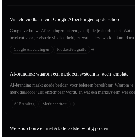
Visuele vindbaarheid: Google Afbeeldingen op de schop
Google verbouwt Afbeeldingen tot een galerij die je doorbladert. Wat dat
betekent voor je visuele vindbaarheid, en wat je deze week al kunt doen.
Google Afbeeldingen
Productfotografie
AI-branding: waarom een merk een systeem is, geen template
AI-branding maakt goede beelden voor iedereen bereikbaar. Waarom je
merk daardoor juist onzichtbaar wordt, en wat een merksysteem wél doet
AI-Branding
Merkidentiteit
Webshop bouwen met AI: de laatste twintig procent