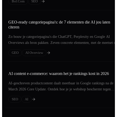
Bol.com
SEO
GEO-ready categoriepagina's: de 7 elementen die AI jou laten
citeren
Zo bouw je categoriepagina's die ChatGPT, Perplexity en Google AI
Overviews als bron pakken. Zeven concrete elementen, met de meetset o
resultaat te zien.
GEO
AI Overview
AI content e-commerce: waarom het je rankings kost in 2026
AI-geschreven productcontent daalt meetbaar in Google rankings na de
March 2026 Core Update. Ontdek hoe je je webshop beschermt tegen
afstraffing.
SEO
AI