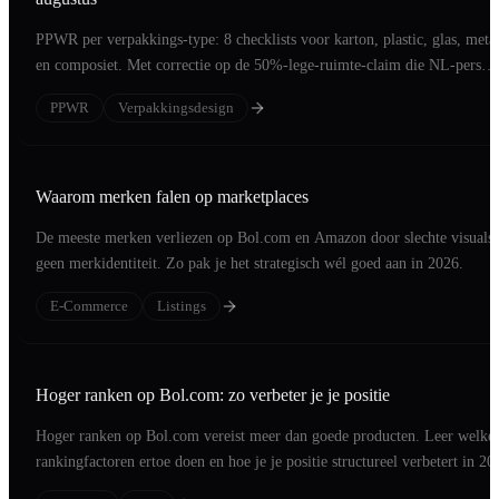
PPWR per verpakkings-type: 8 checklists voor karton, plastic, glas, meta
en composiet. Met correctie op de 50%-lege-ruimte-claim die NL-pers
verkeerd brengt.
PPWR
Verpakkingsdesign
Waarom merken falen op marketplaces
De meeste merken verliezen op Bol.com en Amazon door slechte visuals 
geen merkidentiteit. Zo pak je het strategisch wél goed aan in 2026.
E-Commerce
Listings
Hoger ranken op Bol.com: zo verbeter je je positie
Hoger ranken op Bol.com vereist meer dan goede producten. Leer welke
rankingfactoren ertoe doen en hoe je je positie structureel verbetert in 20