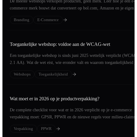
De meeste webshops verkopen producten, geen merk. Leer hoe je een e-
commerce merk bouwt dat converteert op bol.com, Amazon en je eigen
webshop.
Branding
E-Commerce
Toegankelijke webshop: voldoe aan de WCAG-wet
Een toegankelijke webshop is sinds juni 2025 wettelijk verplicht (WCAG
2.1 AA). Wat de wet eist, wie eronder valt en waarom toegankelijkheid j
conversie verhoogt.
Webshops
Toegankelijkheid
Wat moet er in 2026 op je productverpakking?
De complete checklist voor wat er in 2026 verplicht op je e-commerce
verpakking moet: GPSR, PPWR en de nieuwe regels voor milieu-claims,
per categorie.
Verpakking
PPWR