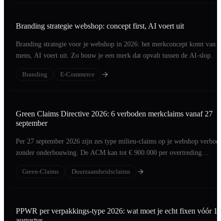
Branding strategie webshop: concept first, AI voert uit
Branding strategie voor je webshop in 2026: het merkconcept komt van 
mens, AI voert uit. Zo bouw je een merk dat opvalt tussen de AI-slop.
Branding
E-Commerce
Green Claims Directive 2026: 6 verboden merkclaims vanaf 27
september
Per 27 september 2026 zijn zes type milieu-claims op je webshop verbod
zonder onderbouwing. De ACM kan tot € 900.000 per overtreding
beboeten.
Green-Claims
Duurzaamheidsclaims
PPWR per verpakkings-type 2026: wat moet je echt fixen vóór 1
augustus