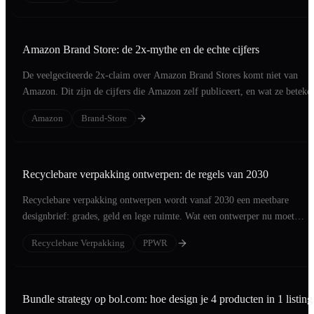
Amazon Brand Store: de 2x-mythe en de echte cijfers
De veelgeciteerde 2x-claim over Amazon Brand Stores komt niet van
Amazon. Dit zijn de cijfers die Amazon zelf publiceert, en wat ze beteke
voor je merk.
Amazon
Brand-Store
Recyclebare verpakking ontwerpen: de regels van 2030
Recyclebare verpakking ontwerpen wordt vanaf 2030 een meetbare
designbrief: grades, geld en lege ruimte. Wat een ontwerper nu moet
engineeren.
Recyclebare Verpakking
PPWR
Bundle strategy op bol.com: hoe design je 4 producten in 1 listing