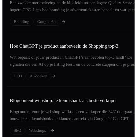
Een zwakke merkbeleving na de klik leidt tot een lagere Quality Score e
hogere CPC. Lees hoe branding je advertentiekosten bepaalt en wat je er
doet.
Branding
Google-Ads
Hoe ChatGPT je product aanbeveelt: de Shopping top-3
Wat bepaalt of jouw product in ChatGPT's aanbevolen top-3 landt? De
signalen die een AI op je listing leest, en de concrete stappen om je produ
op die short list te zetten.
GEO
AI-Zoeken
Blogcontent webshop: je kennisbank als beste verkoper
Blogcontent voor je webshop werkt als een verkoper die 24/7 doorgaat. 
bouw je een kennisbank die klanten aantrekt via Google én ChatGPT.
SEO
Webshops