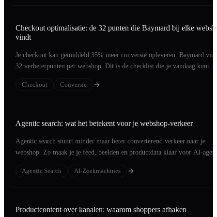
Checkout optimalisatie: de 32 punten die Baymard bij elke webs
vindt
Je checkout kan gemiddeld 35% meer conversie opleveren. Baymard vind
32 verbeterpunten per webshop. Dit is de checklist die je vandaag kunt
aflopen.
Checkout
Conversie
Agentic search: wat het betekent voor je webshop-verkeer
Agentic search stuurt minder maar beter converterend verkeer naar je
webshop. Zo maak je je feed, beelden en productdata klaar voor AI-agent
Agentic Search
AI-Zoekmachines
Productcontent over kanalen: waarom shoppers afhaken