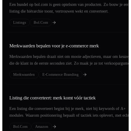
Een bundel op bol.com is geen optelsom van producten. Zo bouw je een
listing die hiërarchie toont, vertrouwen wekt en converteert.
Listings
Bol.com
Merkwaarden bepalen voor je e-commerce merk
Merkwaarden bepalen draait niet om mooie adjectieven, maar om keuzes
die de klant in de eerste seconden ziet. Zo maak je ze tot verkoopargumen
Merkwaarden
E-Commerce Branding
Listing die converteert: merk komt vóór tactiek
Een listing die converteert begint bij je merk, niet bij keywords of A+
modules. Waarom positionering bepaalt of tactiek iets oplevert, met echte
cases.
Bol.com
Amazon